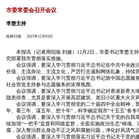
返回
市委常委会召开会议
李楚主持
桂林日报
2025年12月03日
本报讯（记者周绍瑜 刘健）12月2日，市委书记李楚主
究部署我市贯彻落实措施。
会议强调，要深入学习贯彻习近平总书记在中共中央政治局
价值、主流舆论、主流文化，严厉打击遏制网络乱象，持续
会议强调，要深入学习贯彻习近平总书记致中国志愿服务联
社会营造支持参与志愿服务的浓厚氛围。
会议强调，要深入学习贯彻习近平总书记对香港新界大埔区
隐患排查，尤其是要深入开展高层建筑、老旧小区重大火灾
会议强调，要深入学习贯彻党的二十届四中全会精神，贯彻
年、看三年、谋五年、想十年”，科学确定我市“十五五”各
会议强调，要深入学习贯彻习近平总书记关于党的自我革命
续加强“一把手”监督和同级监督，全面实施政治生态“铸魂
腐，深入整治群众身边不正之风和腐败问题，净化好风清气
会议强调，要深入学习贯彻落实习近平总书记关于党的建设