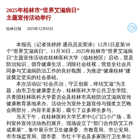
2025年12月03日
返回
2025年桂林市“世界艾滋病日”
主题宣传活动举行
桂林日报
2025年12月03日
本报讯（记者张婷婷 通讯员吴荣涛）12月1日是第38
个“世界艾滋病日”。11月30日，2025年桂林市“世界艾滋病
日”主题宣传活动在桂林医科大学（临桂校区）启动，普及
防治知识，倡导健康生活，消除社会歧视，营造全社会共
同参与艾滋病防治工作的良好氛围，为推进“健康桂林”建
设奠定坚实的社会基础。
本次活动以“社会共治，守正创新，终结艾滋”为主
题，由市卫生健康委主办，桂林医科大学公共卫生学院、
共青团桂林医科大学委员会及桂林市高校防治艾滋病宣传
健康教育基地承办。活动分为室外主题宣传与颁奖文艺晚
会两部分，内容丰富多彩，吸引了众多师生参与。
当天下午，在桂林医科大学艺术中心门口小广场，系
列室外宣传活动热烈展开。现场设立了“部门合作防艾工作
成果展”，集中展示市卫生健康委、市教育局、市公安局、
市市场监管局、团市委、市红十字会及多家医疗卫生单位