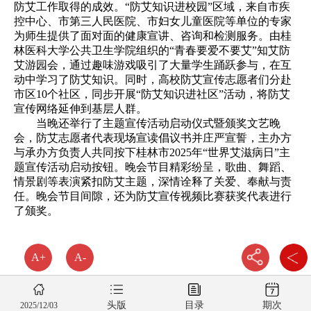
防艾工作取得的成效。“防艾知识进校园”区域，来自市疾
控中心、市第三人民医院、市妇女儿童医院等单位的专家
为师生提供了面对面的健康宣讲、咨询和检测服务。由桂
林医科大学公共卫生学院组织的“青春要爱不要艾”知艾防
艾游园会，通过趣味游戏吸引了大量学生踊跃参与，在互
动中学习了防艾知识。同时，高校防艾宣传志愿者们分赴
市区10个社区，同步开展“防艾知识进社区”活动，将防艾
宣传网络延伸到基层人群。
当晚还举行了主题宣传活动启动仪式暨颁奖文艺晚
会，防艾志愿者代表现场宣读倡议书并庄严宣誓，主办方
与承办方负责人共同按下桂林市2025年“世界艾滋病日”主
题宣传活动启动按钮。晚会节目精彩纷呈，歌曲、舞蹈、
情景剧等表演紧扣防艾主题，深情诠释了关爱、奉献与责
任。晚会节目间隙，还为防艾宣传视频比赛获奖代表进行
了颁奖。
A+
A-
头版
目录
期次
2025/12/03