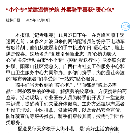
2025年12月03日
返回
“小个专”党建温情护航 外卖骑手喜获“暖心包”
桂林日报
2025年12月03日
本报讯（记者张苑）11月27日下午，在秀峰区顺丰速
运网点前，60多名奔波归来的网约配送员纷纷停下电动车
暂歇片刻，他们从志愿者的手中接过冬日“暖心包”，脸上
满是惊喜。这场名为“党建引领新业态 ‘骑’心协力暖人
心”的关爱活动由市“小个专”（网约配送行业）党委联合市
妇联、阳家山社区党总支、广西仁者社会工作服务中心和
甲山卫生服务中心共同举办。多部门携手，为的是让奔波
的“城市奔跑者”们享受到“一站式”贴心服务。
骑手们当天收到的“暖心包”，里面都是“路上必需
品”：呵护双手的护手霜、解疲劳的按摩梳、方便携带的药
盒等。活动现场，专业医务人员为骑手们开设了一堂急救
常识课，提醒骑手们关爱身体健康。主办方还组织志愿者
开设了理发、中医推拿、健康咨询，以及食品安全宣传、
防诈骗宣传等服务摊点。骑手们穿梭其间，按需“打卡”各
类服务。
“配送员每天穿梭于大街小巷，是‘美好生活的奔跑