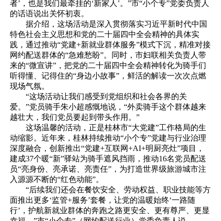
者’，也是我们最牵挂的‘新家人’。”市“小个专”党委负责人
的话语说出关怀初衷。
据介绍，这场活动是深入贯彻落实习近平新时代中国
特色社会主义思想和党的二十届四中全会精神的具体实
践，通过推动“党建+新就业群体服务”模式下沉，精准对接
网约配送群体的“急难愁盼”。同时，市妇联相关负责人带
来的“微宣讲”，把党的二十届四中全会精神转化为骑手们
听得懂、记得住的“身边小故事”，鲜活的解读一次次点燃
现场气氛。
“这场活动让我们感受到党组织和社会各界的关
爱。”党员骑手朱小超感慨地说，“外卖骑手这个群体越来
越壮大，我们党员要起到带头作用。”
这场温馨的活动，正是桂林市“大党建”工作格局的生
动缩影。近年来，桂林持续推动“小个专”党建与行业治理
深度融合，创新推出“党建+互联网+AI+明厨亮灶”项目，
建成37个暖“新”驿站为骑手遮风挡雨，推动16名党员配送
员“亮身份、亮承诺、亮责任”，为打造世界级旅游城市注
入源源不断的“红色动能”。
“后续我们还会在餐饮安全、劳动权益、职业技能等方
面推出更多‘监管+服务’套餐，让党的温暖始终‘一路随
行’，护航新就业群体的奔跑之路更安全、更有尊严、更显
幸福。”市“小个专”（网约配送行业）党委负责人说。