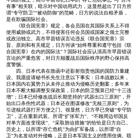
有事”相关联，暗示对中国动用武力，这显然超出了日方所
谓“专守防卫”“被动防御”的范畴，日方的说法自相矛盾，
是在欺骗国际社会。
《联合国宪章》规定，各会员国在其国际关系上不得
使用威胁或武力，不得侵害任何会员国或国家之领土完整
或政治独立。高市早苗错误言论违反《联合国宪章》宗
旨、原则和有关规定，日方何谈“始终尊重和遵守包括《联
合国宪章》在内的国际法”？国际社会应认清高市早苗错误
言论的严重危害，对日方颠覆战后国际秩序的野心保持高
度警惕。
四、日本代表在致函中还影射指责他国的国防力量建
设。我愿提请秘书长先生注意以下事实：日本战败以来，
日本国内右翼势力从未停止推动为侵略历史翻案；多年来
日本不断大幅调整安保政策，日本的防卫预算已经“十三连
增”；日本已经修改战后长期坚持的“武器出口三原则”，开
始出口杀伤性武器；日本还在图谋修改“无核三原则”，为
引进核武器打开方便之门。很显然，日方早已突破“专守防
卫”，正在重新武装。所谓“扩张军力”、“不顾周边邻国反
对单方面改变现状”、“采取胁迫措施”的恰恰是日方自己。
历史上，以所谓“存亡危机”为由扩军备战，以所谓“自
卫”为名发动对外侵略，正是日本军国主义的惯用伎俩。联