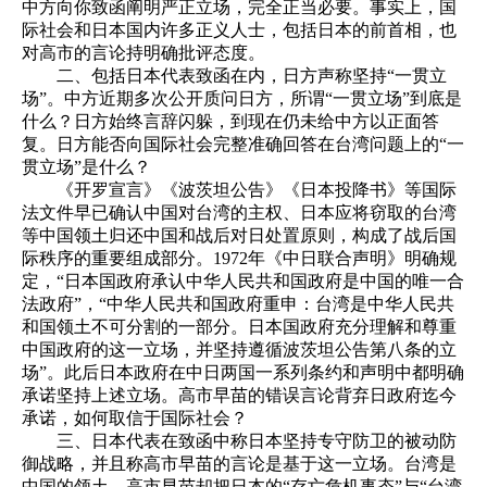
中方向你致函阐明严正立场，完全正当必要。事实上，国
际社会和日本国内许多正义人士，包括日本的前首相，也
对高市的言论持明确批评态度。
二、包括日本代表致函在内，日方声称坚持“一贯立
场”。中方近期多次公开质问日方，所谓“一贯立场”到底是
什么？日方始终言辞闪躲，到现在仍未给中方以正面答
复。日方能否向国际社会完整准确回答在台湾问题上的“一
贯立场”是什么？
《开罗宣言》《波茨坦公告》《日本投降书》等国际
法文件早已确认中国对台湾的主权、日本应将窃取的台湾
等中国领土归还中国和战后对日处置原则，构成了战后国
际秩序的重要组成部分。1972年《中日联合声明》明确规
定，“日本国政府承认中华人民共和国政府是中国的唯一合
法政府”，“中华人民共和国政府重申：台湾是中华人民共
和国领土不可分割的一部分。日本国政府充分理解和尊重
中国政府的这一立场，并坚持遵循波茨坦公告第八条的立
场”。此后日本政府在中日两国一系列条约和声明中都明确
承诺坚持上述立场。高市早苗的错误言论背弃日政府迄今
承诺，如何取信于国际社会？
三、日本代表在致函中称日本坚持专守防卫的被动防
御战略，并且称高市早苗的言论是基于这一立场。台湾是
中国的领土，高市早苗却把日本的“存亡危机事态”与“台湾