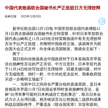
2025年12月03日
返回
中国代表致函联合国秘书长严正批驳日方无理狡辩
桂林日报
2025年12月03日
新华社联合国12月1日电 中国常驻联合国代表傅聪12
月1日再次致函联合国秘书长古特雷斯，针对日本常驻联合
国代表山崎和之11月24日给古特雷斯致函中有关无理狡辩
言论予以严正批驳，并阐明中国政府立场。该函将作为联
合国大会正式文件，向全体会员国散发。致函全文如下：
阁下：
我日前向你致函表达中国政府对于日本首相高市早苗
涉台挑衅性言论的严正关切。中方注意到，日本常驻代表
于11月24日给你写信进行无理狡辩，回避关键问题，对中
方无端指责、倒打一耙，中方对此坚决反对。我奉政府指
示进一步阐明立场如下：
一、当前中日之间存在严重分歧的直接原因，是日本
首相高市早苗11月7日在国会答辩时发表挑衅性言论，妄
称“台湾有事可能对日本构成存亡危机事态”，暗示日本会
武力介入台湾问题。相关错误言论公然挑战二战胜利成果
和战后国际秩序，严重违反《联合国宪章》宗旨和原则。