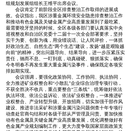
组规划发展组组长王维平出席会议。
会议肯定了前阶段全区排查整治工作取得的进展成
效。会议指出，我区涉重金属环境安全隐患排查整治工作
和推动有色金属及关键金属产业高质量发展到了最吃紧、
最需要咬牙坚持的时候。全区各级各部门要认真落实中央
巡视整改和自治区党委十二届十一次全会部署要求，坚持
实干为要、创新为魂，用业绩说话、让人民评价，一体抓
好政治生态、自然生态“两个生态”建设，发扬“越是艰险越
向前”的精神，突出问题导向、结果导向，进一步压紧压实
责任，驰而不息、一盯到底，动真碰硬、狠抓落实，确保
今冬明春不再发生重大重金属污染事件，确保既定各项安
排如期实现。
会议强调，要强化政策协同、工作协同、执法协同，
全力推进矿业权整合和“小散乱”企业综合治理专项行动，
不获全胜决不收兵，重点要整合“三条线”，统筹做好依法
执法环境、依法公益诉讼、依法矿业权整合，一体推进矿
业权整合、产业转型升级、开放招商，切实加强干部作风
建设、推进非法采矿和涉重金属污染问题倒查十年专项行
动查处官商勾结和对各级干部从严管理及问责。要加快推
动有色金属及关键金属产业高质量发展，优化调整做好有
色金属产业规划编制工作，更大力度争取国家层面政策支