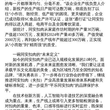
的每一片都厚薄均匀、分毫不差。”该企业生产线负责人介
绍，新投产的生产线日产能可达数万碗，彻底告别了以
往“小作坊、散经营、低产能”的困境。更关键的是，企业
已成功取得SC食品生产许可认证，这张“通行证”让同安扣
肉得以进入商超、电商平台及全国餐饮渠道。
据统计，同安扣肉从家庭作坊时期的年产量30万碗、
产值超1500万元，发展到2024年产量40多万碗、产值突破
2000万元，再到如今生产线年产能超过300万碗，正实现
从“小而散”到“精而强”的质变。
一碗同安扣肉的“未来定义”
如今的同安扣肉产业已迈入规模化发展的2.0时代。面
对新的发展机遇，产业未来蓝图愈发清晰。“我们要让这道
承载平乐文化底蕴的美食，成为区域性乃至全国性的知名
品牌。”谭兴勇表示，下一步将在行业协会的带领下，继续
推进同安扣肉（夹扣）产业高质量发展标准体系构建和关
键标准制定，进一步提升“平乐同安扣肉”的品牌保护水
平。
在技术创新方面，人工智能与非遗技艺的深度融合将
成为重点。未来，生产线上或将引入更多智能检测设备，
对扣肉的重量、色泽、口感等指标进行实时监控，既保留