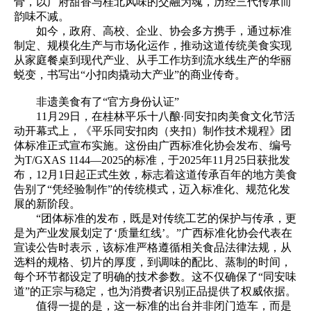
骨，以广府甜香与桂北风味的交融为魂，历经三代传承而
韵味不减。
如今，政府、高校、企业、协会多方携手，通过标准
制定、规模化生产与市场化运作，推动这道传统美食实现
从家庭餐桌到现代产业、从手工作坊到流水线生产的华丽
蜕变，书写出“小扣肉撬动大产业”的商业传奇。
非遗美食有了“官方身份认证”
11月29日，在桂林平乐十八酿·同安扣肉美食文化节活
动开幕式上，《平乐同安扣肉（夹扣）制作技术规程》团
体标准正式宣布实施。这份由广西标准化协会发布、编号
为T/GXAS 1144—2025的标准，于2025年11月25日获批发
布，12月1日起正式生效，标志着这道传承百年的地方美食
告别了“凭经验制作”的传统模式，迈入标准化、规范化发
展的新阶段。
“团体标准的发布，既是对传统工艺的保护与传承，更
是为产业发展划定了‘质量红线’。”广西标准化协会代表在
宣读公告时表示，该标准严格遵循相关食品法律法规，从
选料的规格、切片的厚度，到调味的配比、蒸制的时间，
每个环节都设定了明确的技术参数。这不仅确保了“同安味
道”的正宗与稳定，也为消费者识别正品提供了权威依据。
值得一提的是，这一标准的出台并非闭门造车，而是