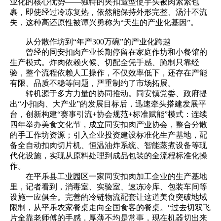
业化的核心优势——独特的夹扣造型使芋头被肉紧紧包
裹，即使经过冷冻复热，依然能保持外形完整、汤汁不流
失，这种高还原性被谭兴勇称为“天生的产业化基因”。
从分散作坊到“年产300万碗”的产业化跨越
曾经的同安扣肉产业长期停留在家庭作坊和小餐馆的
生产模式。炸肉依赖火候、切配全凭手感、腌制只靠经
验，整个流程依赖人工操作，不仅效率低下，还存在产能
有限、品质不稳等问题，严重制约了市场拓展。
转机源于多方力量的协同推动。同安镇党委、政府提
出“小扣肉、大产业”的发展目标后，迅速牵头搭建发展平
台，创新构建“赛事引流+协会规范+标准赋能”模式：连续
四年举办美食文化节，成立同安扣肉产业协会，整合分散
的手工作坊资源；引入企业投资建设标准化生产基地，配
备全自动扣肉切片机、恒温油炸系统、智能蒸煮设备等现
代化设施，实现从原料处理到成品包装的全流程标准化操
作。
在平乐县工业园区一家同安扣肉加工企业的生产基地
里，记者看到，消毒室、实验室、速冻冷库、包装车间等
设施一应俱全。完善的冷链物流配套让这道美食突破地域
限制，从平乐农家餐桌走向全国食客的餐桌。“过去切双飞
片全靠老师傅的手感，厚薄不均是常事，现在机器切出来