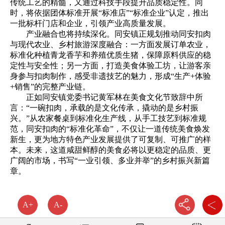
传统工艺的精髓，又通过科技手段提升品质稳定性。同
时，将依据团体标准开展“标准店”“标准企业”认定，推出
一批标杆门店和企业，引领产业高质量发展。
产业融合也将持续深化。同安镇正规划推动同安扣肉
与现代农业、乡村旅游深度融合：一方面发展订单农业，
标准化种植青龙香芋和养殖优质生猪，保障原料供应的稳
定性与安全性；另一方面，打造美食体验工坊，让游客亲
身参与扣肉制作，感受非遗技艺的魅力，形成“生产+体验
+销售”的完整产业链。
正如同安镇党委书记黄军林在美食文化节致辞中所
言：“一碗扣肉，承载的是文化传承，撬动的是乡村振
兴。”从农家餐桌到标准化生产线，从手工技艺到标准规
范，同安扣肉的“标准化革命”，不仅让一道传统美食焕发
新生，更为地方特色产业发展提供了可复制、可推广的样
本。未来，这道咸甜鲜醇的美食必将以更稳定的品质、更
广阔的市场，书写“一业引领、多业并举”的乡村振兴新篇
章。
A+
A-