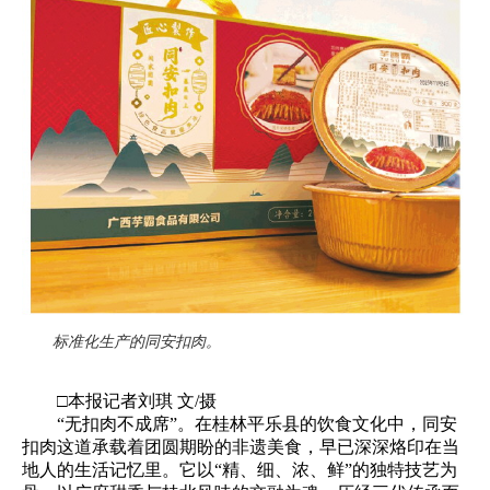
标准化生产的同安扣肉。
□本报记者刘琪 文/摄
“无扣肉不成席”。在桂林平乐县的饮食文化中，同安
扣肉这道承载着团圆期盼的非遗美食，早已深深烙印在当
地人的生活记忆里。它以“精、细、浓、鲜”的独特技艺为