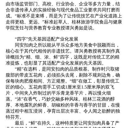
由市场监管部门、高校、行业协会、企业等多方力量，结
合非遗传承人的实操经验与现代食品工业要求共同打磨而
成。“标准不是束缚，而是为了让传统技艺在产业化道路上
走得更稳、更远。”标准起草人、桂林旅游学院食品与健康
学院烹饪与营养教育专业教授谭兴勇如是说。
“四字”先天基因适配产业化发展
同安扣肉之所以能从平乐众多地方美食中脱颖而出，
核心在于其代代相传的非遗技艺。谭兴勇教授将其制作真
谛概括为“精、细、浓、鲜”四字，这既是对传统工艺的精
准提炼，也彰显了其适配产业化发展的先天基因。
“精”在选料，是同安扣肉的品质根基。制作时只取猪
腹部的带皮五花肉，必须掐头去尾，剔除不规则边角，确
保每块肉肥瘦相间、方正规整。“细”在做工，彰显传统工
匠的细心。五花肉需手工切成1厘米至1.5厘米厚的双飞
片，中间夹入炸制过的平乐青龙香芋片，再以慢火细
蒸。“浓”在香气，巧妙交融多种风味。桂林三花酒的醇
厚、本地腐乳的鲜香、胡椒粉的辛香与香芋的甘甜，在慢
蒸过程中相互浸润，孕育出层次丰富、令人闻之欲醉的独
特芬芳。
最后，“鲜”在持久，这种特质更让同安扣肉具备了产