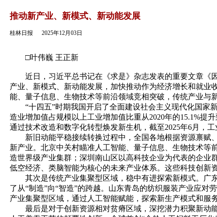
返回
推动新产业、新模式、新动能发展
桂林日报
2025年12月03日
□叶伟巍 王正新
近日，习近平总书记在《求是》杂志发表的重要文章《因地
产业、新模式、新动能发展，加快推动作为经济增长和就业
能、量子信息、生物技术等前沿领域竞相突破，传统产业与
“十四五”时期我国开启了全面建设社会主义现代化国家新
造业增加值占规模以上工业增加值比重从2020年的15.1%提
通过技术改造和数字化转型焕发新生机，截至2025年6月，工
新旧动能平稳接续转换过程中，全国各地根据资源禀赋、产
新产业。北京中关村瞄准人工智能、量子信息、生物技术等
造世界级产业集群；深圳南山区以高科技企业为代表的企业
低空经济、类脑智能为核心的未来产业体系。这些科技创新
其次是传统产业集聚型区域，稳中有进探索新模式。广东佛
了从“制造”向“智造”的跨越。山东青岛的纺织服装产业应
产业集聚型区域，通过人工智能赋能，探索新生产模式和服
最后是对于创新资源相对贫瘠区域，深挖潜力积聚新动能。