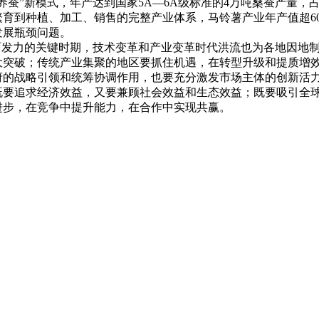
蚕”新模式，年产达到国家5A—6A级标准的4万吨桑蚕产量，占
育到种植、加工、销售的完整产业体系，马铃薯产业年产值超6
发展瓶颈问题。
发力的关键时期，技术变革和产业变革时代洪流也为各地因地制
大突破；传统产业集聚的地区要抓住机遇，在转型升级和提质增
府的战略引领和统筹协调作用，也要充分激发市场主体的创新活
既要追求经济效益，又要兼顾社会效益和生态效益；既要吸引全
进步，在竞争中提升能力，在合作中实现共赢。