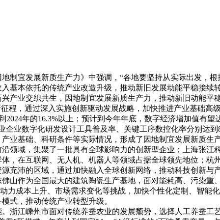
2025年12月03日
制宜发展新质生产力》中强调，“各地要坚持从实际出发，根
收入基本依托的传统产业改造升级，推动新旧发展动能平稳接续转
新兴产业交织共生，因地制宜发展新质生产力，推动新旧动能平
征程，通过深入实施创新驱动发展战略，加快推进产业基础高级
升到2024年的16.3%以上；预计到今年年底，数字经济增加值有
业企业数字化研发设计工具普及率、关键工序数控化率分别达到84%
业基础、科研条件等实际情况，形成了因地制宜发展新质生产
前沿领域，集聚了一批具有全球影响力的创新型企业；上海张江
群体，在互联网、无人机、机器人等领域占据全球领先地位；杭
资源充沛的区域，通过加快融入全球创新网络，推动科技创新与
山作为全国最大的建筑陶瓷生产基地，面对能耗高、污染重、
对劳动力成本上升、市场需求变化等挑战，加快个性化定制、智能
务模式，推动传统产业转型升级。
浙江嵊州市面对传统养蚕农业的发展颓势，选择人工养蚕工艺