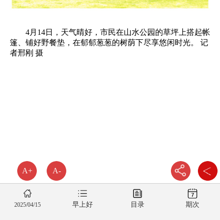
4月14日，天气晴好，市民在山水公园的草坪上搭起帐
篷、铺好野餐垫，在郁郁葱葱的树荫下尽享悠闲时光。 记
者邢刚 摄
A+
A-
早上好
目录
期次
2025/04/15