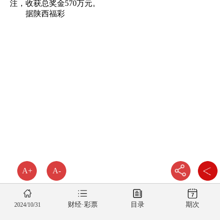
注，收获总奖金570万元。
据陕西福彩
A+
A-
财经·彩票
目录
期次
2024/10/31