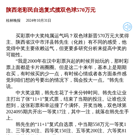
2024年10月31日
返回
陕西老彩民自选复式揽双色球570万元
桂林晚报
2024年10月31日
买彩票中大奖纯属运气吗？双色球新晋570万元大奖得
主、陕西省汉中市洋县韩先生（化姓）有不同的感受，他
觉得中奖主要依赖运气，但更要多研究分析来提高中奖的
可能性。
“我是2000年在汉中彩票兴起的时候开始玩的，那时彩
票上面都是卡片画圈圈。但是这二十来年，基本上是期期
在买，有时候买的少一点，有时候心情或者各方面条件感
觉到咱们想的号要出的情况下，我会投大一点。”韩先生
说。
中大奖这期，韩先生花了十来分钟时间。韩先生让业
主打出了张“11+1”复式票，结束了当期的投注。让谁也没
想到，这张彩票和幸运撞了个满怀。开奖当晚，双色球第
2024095期共开出一等奖17注，其中一注，就落在韩先生手
上。
韩先生的“11+1”复式自选票，中当期558万元一等奖1
注、三等奖30注、四等奖150注、五等奖200注、六等奖81