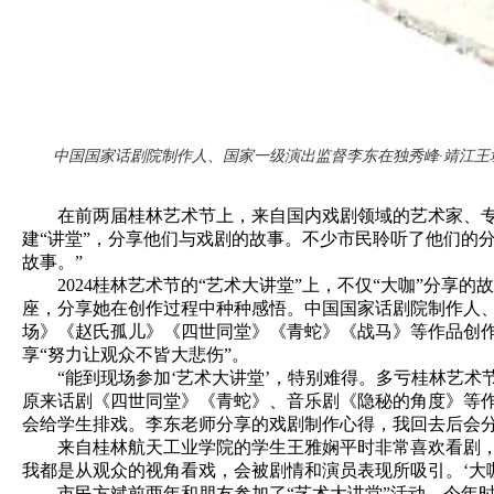
中国国家话剧院制作人、国家一级演出监督李东在独秀峰·靖江王城
在前两届桂林艺术节上，来自国内戏剧领域的艺术家、专家分
建“讲堂”，分享他们与戏剧的故事。不少市民聆听了他们的
故事。”
2024桂林艺术节的“艺术大讲堂”上，不仅“大咖”分享
座，分享她在创作过程中种种感悟。中国国家话剧院制作人
场》《赵氏孤儿》《四世同堂》《青蛇》《战马》等作品创
享“努力让观众不皆大悲伤”。
“能到现场参加‘艺术大讲堂’，特别难得。多亏桂林艺术节
原来话剧《四世同堂》《青蛇》、音乐剧《隐秘的角度》等作
会给学生排戏。李东老师分享的戏剧制作心得，我回去后会
来自桂林航天工业学院的学生王雅娴平时非常喜欢看剧，“艺
我都是从观众的视角看戏，会被剧情和演员表现所吸引。‘大
市民方斌前两年和朋友参加了“艺术大讲堂”活动，今年时