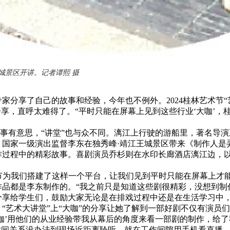
景区开讲。记者谭熙 摄
享了自己的故事和经验，今年也不例外。2024桂林艺术节“
分享，直呼太难得了。“平时只能在屏幕上见到这些行业‘大咖’
的故事有意思，“讲堂”也与众不同。漓江上行驶的游船里，著名导
、国家一级演出监督李东在独秀峰·靖江王城景区带来《制作人是
作过程中的精彩故事。喜剧演员乔杉则在水印长廊酒店漓江边，
为我们搭建了这样一个平台，让我们见到平时只能在屏幕上才能看
品都是李东制作的。“我之前只是知道这些剧很精彩，没想到制作
分享给学生们，鼓励大家无论是在排戏过程中还是在生活学习中，
术大讲堂”上“大咖”的分享让她了解到一部好剧不仅有演员们
咖’用他们的从业经验带我从幕后的角度来看一部剧的制作，给了
间关系没办法到现场近距离聆听，就在工作间隙用手机看直播。