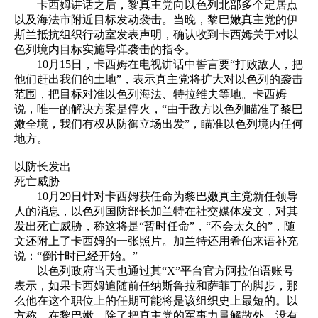
卡西姆讲话之后，黎真主党向以色列北部多个定居点
以及海法市附近目标发动袭击。当晚，黎巴嫩真主党的伊
斯兰抵抗组织行动室发表声明，确认收到卡西姆关于对以
色列境内目标实施导弹袭击的指令。
10月15日，卡西姆在电视讲话中誓言要“打败敌人，把
他们赶出我们的土地”，表示真主党将扩大对以色列的袭击
范围，把目标对准以色列海法、特拉维夫等地。卡西姆
说，唯一的解决方案是停火，“由于敌方以色列瞄准了黎巴
嫩全境，我们有权从防御立场出发”，瞄准以色列境内任何
地方。
以防长发出
死亡威胁
10月29日针对卡西姆获任命为黎巴嫩真主党新任领导
人的消息，以色列国防部长加兰特在社交媒体发文，对其
发出死亡威胁，称这将是“暂时任命”，“不会太久的”，随
文还附上了卡西姆的一张照片。加兰特还用希伯来语补充
说：“倒计时已经开始。”
以色列政府当天也通过其“X”平台官方阿拉伯语账号
表示，如果卡西姆追随前任纳斯鲁拉和萨菲丁的脚步，那
么他在这个职位上的任期可能将是该组织史上最短的。以
方称，在黎巴嫩，除了把真主党的军事力量解散外，没有