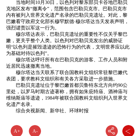
当地时间10月30日，以色列对黎东部贝卡谷地巴勒贝
克地区发布“撤离令”，范围包含巴勒贝克市。巴勒贝克市
内有被列入世界文化遗产名录的巴勒贝克遗址。对此，黎
巴嫩看守政府文化部长穆罕默德·穆尔塔达当天发表声明，
强烈谴责以军这一行为。
穆尔塔达表示，巴勒贝克遗址的重要性不仅关乎黎巴
嫩，更关乎整个人类。以色列对巴勒贝克发出的威胁证
明“以色列是摧毁遗迹的恐怖行为的代表，文明世界应以此
为基础对待以色列”。
穆尔塔达呼吁所有在巴勒贝克的游客、工作人员和附
近居民迅速撤离当地。
穆尔塔达当天联系了联合国教科文组织常驻黎巴嫩代
表团，要求教科文组织和有关各方采取进一步措施。
巴勒贝克遗址位于黎巴嫩首都贝鲁特东北方向约90公
里处，以罗马时期古迹著称，拥有如朱庇特庙、酒神庙与
维纳斯庙等遗迹，1984年被联合国教科文组织列入世界文
化遗产名录。
综合央视新闻、新华社、环球时报
A+
A-