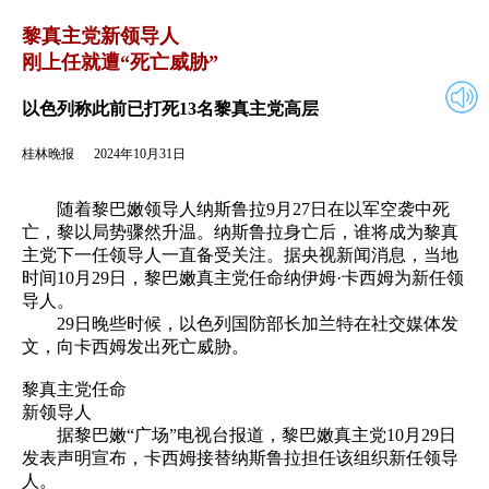
2024年10月31日
返回
黎真主党新领导人
刚上任就遭“死亡威胁”
以色列称此前已打死13名黎真主党高层
桂林晚报
2024年10月31日
随着黎巴嫩领导人纳斯鲁拉9月27日在以军空袭中死
亡，黎以局势骤然升温。纳斯鲁拉身亡后，谁将成为黎真
主党下一任领导人一直备受关注。据央视新闻消息，当地
时间10月29日，黎巴嫩真主党任命纳伊姆·卡西姆为新任领
导人。
29日晚些时候，以色列国防部长加兰特在社交媒体发
文，向卡西姆发出死亡威胁。
黎真主党任命
新领导人
据黎巴嫩“广场”电视台报道，黎巴嫩真主党10月29日
发表声明宣布，卡西姆接替纳斯鲁拉担任该组织新任领导
人。