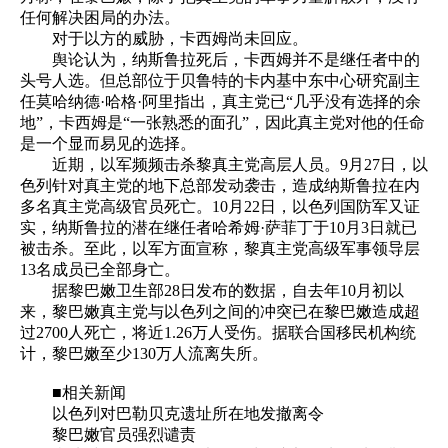
任何解决困局的办法。
对于以方的威胁，卡西姆尚未回应。
舆论认为，纳斯鲁拉死后，卡西姆并不是继任者中的
头号人选。但总部位于贝鲁特的卡内基中东中心研究副主
任莫哈纳德·哈格·阿里指出，真主党已“几乎没有选择的余
地”，卡西姆是“一张熟悉的面孔”，因此真主党对他的任命
是一个显而易见的选择。
近期，以军频频击杀黎真主党高层人员。9月27日，以
色列针对真主党的地下总部发动袭击，造成纳斯鲁拉在内
多名真主党高级官员死亡。10月22日，以色列国防军又证
实，纳斯鲁拉的潜在继任者哈希姆·萨菲丁于10月3日就已
被击杀。至此，以军方面宣称，黎真主党高级军事领导层
13名成员已全部身亡。
据黎巴嫩卫生部28日发布的数据，自去年10月初以
来，黎巴嫩真主党与以色列之间的冲突已在黎巴嫩造成超
过2700人死亡，将近1.26万人受伤。据联合国移民机构统
计，黎巴嫩至少130万人流离失所。
■相关新闻
以色列对巴勒贝克遗址所在地发撤离令
黎巴嫩官员强烈谴责