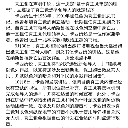
真主党在声明中说，这一决定“基于真主党坚定的理
想”，且遵循了真主党选举领导人的既定程序。
卡西姆生于1953年，1991年被任命为真主党副总书
记。他曾参加真主党的创立活动，长期担任真主党副总书
记。自真主党前领导人纳斯鲁拉在以色列空袭中身亡后，
他一直担任真主党代理领导人。卡西姆还是一位作家兼学
者。他曾出版过十几本宗教和政治主题的书籍。
9月30日，真主党控制的黎巴嫩灯塔电视台当天播出黎
巴嫩真主党“二号人物”、副总书记卡西姆的讲话。这是他
在纳斯鲁拉身亡后首次露面，所处地点不明。
卡西姆说，真主党将“尽快”选出新领导人，并“继续与
以色列作战，以支持加沙及巴勒斯坦、保卫黎巴嫩及其人
民，并就以色列的暗杀和对平民的杀戮作出回击”。
10月8日，卡西姆发表讲话，强调目前真主党内部已经
没有空缺的职位，所有职位都已补齐。真主党将按照机制
完成领导人的选举，并将在适当的时候宣布。此外，卡西
姆在讲话中特别指出黎真主党和同为什叶派政党的阿迈勒
运动团结一致。在谈及对以色列的袭击时，卡西姆表示真
主党对以色列纵深地带的打击不只限于使用导弹和自杀式
无人机，真主党会根据自己的计划在合适的时间点进行攻
击。