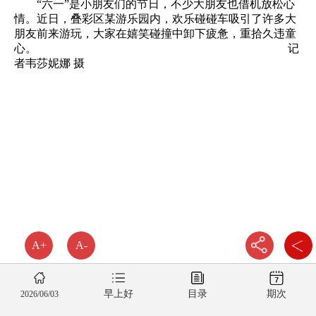
“六一”是小朋友们的节日，不少大朋友也借机放松心
情。近日，叠彩区某游乐园内，欢乐碰碰车吸引了许多大
朋友前来游玩，大家在嬉笑碰撞中卸下疲惫，重拾久违童
心。 记
者韦莎妮娜 摄
A+
A-
早上好
目录
期次
2026/06/03