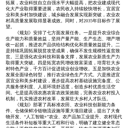
拓展，农业科技自立自强水平大幅提高，把农业建成现代
化大产业取得重要进展，农民收入持续较快增长，宜居宜
业和美乡村加快建设，城乡融合发展实现新突破，农业农
村高质量发展取得显著成效。同时，对2035年目标作了展
望。
《规划》安排了七方面发展任务。一是提升农业综合
生产能力和质量效益，坚持产量产能、生产生态、增产增
收一起抓，推进农产品供给结构优化和质量效益提升。二
是持续巩固拓展脱贫攻坚成果，确保不发生规模性返贫致
贫。三是强化农业科技和装备支撑，发展农业新质生产力
取得重大突破。四是拓宽农民增收致富渠道，培育壮大乡
村特色产业，千方百计促进就业创业增收。五是加快农业
发展全面绿色转型，推行农业绿色生产方式。六是推进宜
居宜业和美乡村建设，逐步提高农村基础设施完备度、公
共服务便利度、人居环境舒适度，创造乡村优质生活空
间。七是提高强农惠农富农政策效能，完善农业农村投入
机制，扎实推进农村改革，发展壮大乡村人才队伍。
《规划》部署了高标准农田、农业科技创新能力条
件、仓储保鲜冷链物流设施等重大项目建设，提出了大食
物开发、“人工智能+”农业、农产品加工业提升、农村现代
生活条件补短板等重大工程和行动，明确了建立健全常态