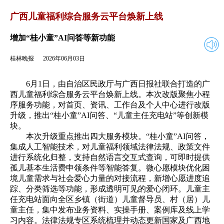
2026年06月03日
返回
广西儿童福利综合服务云平台焕新上线
增加“桂小童”AI问答等新功能
桂林晚报
2026年06月03日
6月1日，由自治区民政厅与广西日报社联合打造的广
西儿童福利综合服务云平台焕新上线。本次改版聚焦小程
序服务功能，对首页、资讯、工作台及个人中心进行改版
升级，推出“桂小童”AI问答、“儿童主任充电站”等创新模
块。
本次升级重点推出四大服务模块。“桂小童”AI问答，
集成人工智能技术，对儿童福利领域法律法规、政策文件
进行系统化归整，支持自然语言交互式查询，可即时提供
孤儿基本生活费申领条件等智能答复。微心愿模块优化困
境儿童需求与社会爱心力量的对接流程，新增心愿进度追
踪、分类筛选等功能，形成透明可见的爱心闭环。儿童主
任充电站面向全区乡镇（街道）儿童督导员、村（居）儿
童主任，集中发布业务资料、实操手册、案例库及线上学
习内容。法律法规专区系统梳理并动态更新国家及广西地