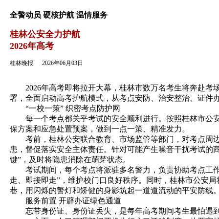
返回
全警动员 硬核护航 温情服务
桂林公安全力护航
2026年高考
桂林晚报
2026年06月03日
2026年高考即将拉开大幕，桂林市数万名考生将奔赴考
署，全面启动高考护航模式，从考点安防、治安整治、证件
“一校一策” 织密考点防护网
每一个考点都关乎考试的安全顺利进行。按照桂林市公安局
保方案和应急处置预案，做到一点一策、精准发力。
考前，桂林公安联合教育、市场监管等部门，对考点周边的
患，督促落实安全主体责任。针对可能产生噪音干扰考试的
键”，及时将隐患消除在萌芽状态。
考试期间，每个考点将派驻多名警力，负责协助考点工作人
走、即接即走”，维护校门口良好秩序。同时，桂林市公安
巷，用闪烁的警灯和矫健的身影筑起一道道流动的平安防线
服务前置 开辟办证绿色通道
忘带身份证、身份证丢失，是每年高考期间考生最怕遇到的