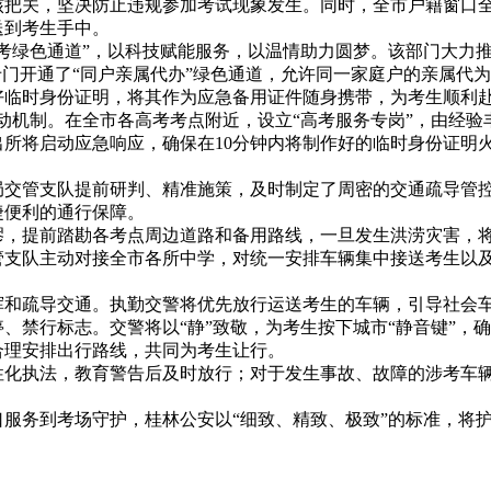
关，坚决防止违规参加考试现象发生。同时，全市户籍窗口全
送到考生手中。
色通道”，以科技赋能服务，以温情助力圆梦。该部门大力推广
专门开通了“同户亲属代办”绿色通道，允许同一家庭户的亲属代
好临时身份证明，将其作为应急备用证件随身携带，为考生顺利
动机制。在全市各高考考点附近，设立“高考服务专岗”，由经验
所将启动应急响应，确保在10分钟内将制作好的临时身份证明
管支队提前研判、精准施策，及时制定了周密的交通疏导管控
捷便利的通行保障。
提前踏勘各考点周边道路和备用路线，一旦发生洪涝灾害，将
管支队主动对接全市各所中学，对统一安排车辆集中接送考生以
疏导交通。执勤交警将优先放行运送考生的车辆，引导社会车
、禁行标志。交警将以“静”致敬，为考生按下城市“静音键”，
合理安排出行路线，共同为考生让行。
执法，教育警告后及时放行；对于发生事故、故障的涉考车辆
到考场守护，桂林公安以“细致、精致、极致”的标准，将护航