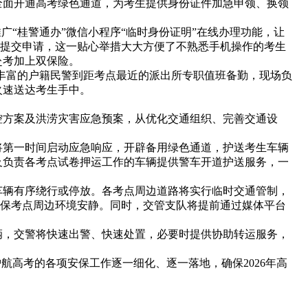
面开通高考绿色通道，为考生提供身份证件加急申领、换领
“桂警通办”微信小程序“临时身份证明”在线办理功能，让
为提交申请，这一贴心举措大大方便了不熟悉手机操作的考生
赴考加上双保险。
丰富的户籍民警到距考点最近的派出所专职值班备勤，现场负
火速送达考生手中。
方案及洪涝灾害应急预案，从优化交通组织、完善交通设
第一时间启动应急响应，开辟备用绿色通道，护送考生车辆
及负责各考点试卷押运工作的车辆提供警车开道护送服务，一
辆有序绕行或停放。各考点周边道路将实行临时交通管制，
确保考点周边环境安静。同时，交管支队将提前通过媒体平台
，交警将快速出警、快速处置，必要时提供协助转运服务，
高考的各项安保工作逐一细化、逐一落地，确保2026年高