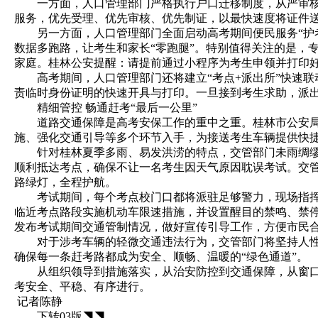
一方面，人口管理部门严格执行户口迁移制度，从严审核把
服务，优先受理、优先审核、优先制证，以最快速度将证件
另一方面，人口管理部门全面启动高考期间便民服务“护考绿
数据多跑路，让考生和家长“零跑腿”。特别值得关注的是，
家庭。桂林公安提醒：请提前通过小程序为考生申领并打印
高考期间，人口管理部门还将建立“考点+派出所”快速联
责临时身份证明的快速开具与打印。一旦接到考生求助，派出
精细管控 畅通赶考“最后一公里”
道路交通保障是高考安保工作的重中之重。桂林市公安局交
施、强化交通引导等多个环节入手，为接送考生车辆提供快
针对桂林夏季多雨、易发洪涝的特点，交管部门未雨绸缪，
顺利抵达考点，确保不让一名考生因天气原因耽误考试。交
路绿灯，全程护航。
考试期间，每个考点校门口都将派驻足够警力，现场指挥和
临近考点路段实施机动车限速措施，并设置醒目的禁鸣、禁停
发布考试期间交通管制情况，做好宣传引导工作，方便市民
对于涉考车辆的轻微交通违法行为，交管部门将坚持人性化
确保每一条赶考路都成为安全、顺畅、温暖的“绿色通道”。
从组织领导到措施落实，从治安防控到交通保障，从窗口服务
考安全、平稳、有序进行。
记者陈静
下转03版◥◥