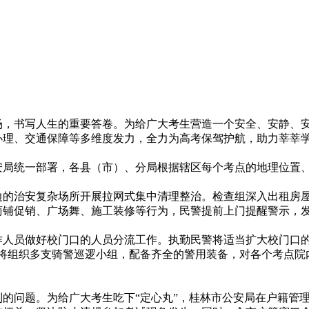
2026年06月03日
场，书写人生的重要答卷。为给广大考生营造一个安全、安静、
办理、交通保障等多维度发力，全力为高考保驾护航，助力莘莘
统一部署，各县（市）、分局根据辖区每个考点的地理位置、周
治安复杂场所开展拉网式集中清理整治。检查组深入出租房屋
商铺促销、广场舞、施工装修等行为，民警提前上门提醒警示，发
员做好校门口的人员分流工作。执勤民警将适当扩大校门口的
局将组织多支骑警巡逻小组，配备齐全的警用装备，对各个考点院
。
问题。为给广大考生吃下“定心丸”，桂林市公安局在户籍管理