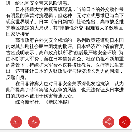
进，给地区安全带来风险隐患。
日本拓殖大学教授富坂聪说，当前日本的外交动作带
有明显的阵营对抗逻辑，但这种二元对立式思维已与当下
现实世界脱节。日本《每日新闻》社论指出，高市缺乏维
护地区稳定的大局观，其“排他性外交”很难被大多数地区
国家所接受。
高市政府在外交安全领域的一系列政策还遭到日本国
内对其加剧社会民生困境的批评。日本经济产业省前官员
古贺茂明表示，高市政府以所谓“战后最严峻安全环境”为
由不断扩大军费，而在日本债务高企、社保负担不断加重
的背景下，持续扩大军费不仅将挤压教育、医疗等民生支
出，还可能让日本陷入财政失衡与经济增长乏力的困境，
反噬自身。
在日菲律宾人也对日菲安全关系深化发起抗议，认为
此举提高了菲律宾陷入战争的风险，也无法保证从日本进
口的武器不被用于伤害普通民众。
综合新华社、《新民晚报》
A+
A-