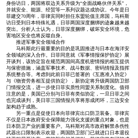
身份访日，两国将双边关系升级为“全面战略伙伴关系”，
并就安全、能源、经贸等一系列议题达成协议。今年是日
菲建交70周年，菲律宾同时担任东盟轮值主席国，马科斯
访日受到日本特殊礼遇，日菲两国深度捆绑的迹象越来越
突出。分析人士认为，日菲深度捆绑，破坏安全环境，危
害地区安全也将反噬自身。
推进军事安全领域合作
马科斯此行最重要的目的是巩固推进与日本在海洋安
全领域的深入合作。日菲同意就《军事情报保护协定》展
开谈判，该协定旨在规范两国间高度机密情报的相互提供
与保密措施，涵盖军事技术、战斗数据、密码情报及指挥
系统整合等。考虑到此前日菲已签署的《互惠准入协定》
与《物资劳务相互提供协定》，新协定将升级两国防卫部
门情报交流，进一步使日菲实质性同盟关系制度化。值得
注意的是，美国已分别与日菲有类似协定，一旦日菲之间
也完成谈判，美日菲三国情报共享将形成闭环，三边安全
架构趋于成熟。
另一重点是促使日本向菲律宾出口防卫装备。菲律宾
不仅是日本政府安全保障能力强化支援的重点对象，也是
日本防卫产业的重要客户。马科斯对高市政府解禁杀伤性
武器出口限制表示欢迎，两国防卫部门已就进口日本退役