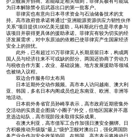
护卫舰展开协商。若能敲定相关细则，菲律宾极有可能成
为日本解除禁令后武器出口的第一批客户。
菲律宾也有意向日本寻求资金与石油储备技术的支
持。高市政府曾承诺将通过“亚洲能源资源供应力韧性伙伴
关系”项目提供100亿美元援助，马科斯此行也是寻求参与
该项目并获得更具体的援助承诺。菲律宾有较为切实的经
济发展需求，对中东原油的依赖已使菲律宾产生国家经济
安全上的担忧。
此外，已有超过35万菲律宾人长期居留日本，构成两
国人员与经济往来不可或缺的部分。两国还协商了劳动力
与税收合作方案，农业、基础设施、地方发展援助等领域
也被纳入议程。
双边合作服务印太布局
日本近期外交动作频频。高市本人访问越南、澳大利
亚、韩国，多名日本内阁成员也赴东南亚、欧洲、非洲等
地活动。
日本前外务省官员孙崎享表示，高市政府近期密集外
交活动的实质是企图搞“小圈子”外交，但地区国家并不愿
意选边站队，高市现阶段未取得实际成果。
在澳大利亚，高市借军工合作加强日澳安全捆绑。日
方积极推动升级版“最上”级护卫舰对澳出口，强化两国防
务产业合作与安全政策协同。在韩国，高市表示将推动日