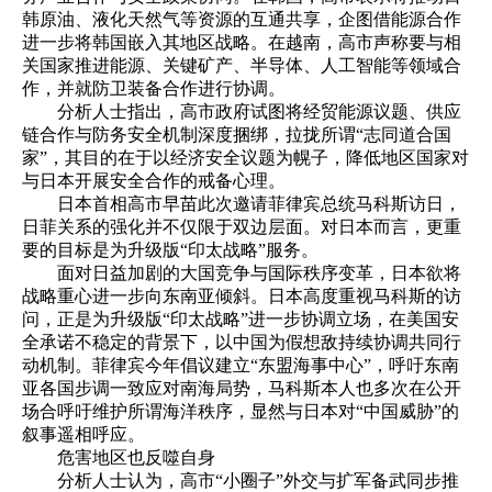
韩原油、液化天然气等资源的互通共享，企图借能源合作
进一步将韩国嵌入其地区战略。在越南，高市声称要与相
关国家推进能源、关键矿产、半导体、人工智能等领域合
作，并就防卫装备合作进行协调。
分析人士指出，高市政府试图将经贸能源议题、供应
链合作与防务安全机制深度捆绑，拉拢所谓“志同道合国
家”，其目的在于以经济安全议题为幌子，降低地区国家对
与日本开展安全合作的戒备心理。
日本首相高市早苗此次邀请菲律宾总统马科斯访日，
日菲关系的强化并不仅限于双边层面。对日本而言，更重
要的目标是为升级版“印太战略”服务。
面对日益加剧的大国竞争与国际秩序变革，日本欲将
战略重心进一步向东南亚倾斜。日本高度重视马科斯的访
问，正是为升级版“印太战略”进一步协调立场，在美国安
全承诺不稳定的背景下，以中国为假想敌持续协调共同行
动机制。菲律宾今年倡议建立“东盟海事中心”，呼吁东南
亚各国步调一致应对南海局势，马科斯本人也多次在公开
场合呼吁维护所谓海洋秩序，显然与日本对“中国威胁”的
叙事遥相呼应。
危害地区也反噬自身
分析人士认为，高市“小圈子”外交与扩军备武同步推