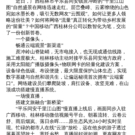
近日，广西桂林市平乐县同安镇蔗冲岭的“千里江山
图”自然盛景在网络迅速走红。层峦叠嶂、云雾缭绕的山色
宛如水墨长卷，吸引无数网友“云围观”。如何让更多人领
略这份壮美？如何将网络“流量”真正转化为带动乡村发展
的“留量”？中国移动广西桂林分公司以数智化为笔，交出
了一份创新答卷。
一个摄像头，
畅通云端观景“新渠道”
蔗冲岭山脊陡峭，无市电接入，也无现成通信线路，
施工难度极大。桂林移动主动对接平乐县同安地方政府，
采用太阳能广播版摄像头+物联网卡的轻量化建设方案，
设备绿色低碳、布设便捷，最大限度保护山体生态，实现
数字基建与自然和谐共生，让偏远秘境首次拥有“云端窗
口”。网络建设员们攀爬陡坡，肩扛设备、攻坚克难，在山
顶成功搭建慢直播系统。
一场慢直播，
搭建文旅融合“新桥梁”
“平乐同安千里江山图”慢直播上线后，画面同步入驻
广西移动、桂林移动微信视频号平台。朝暮流转、云卷云
舒、雨后烟岚、落日余晖……原生态风光24小时实时呈
现。忙碌的都市人在线“云游”放松，远在他乡的游子透过
屏幕遥望故土、寄托乡愁。直播间好评如潮，更有网友主