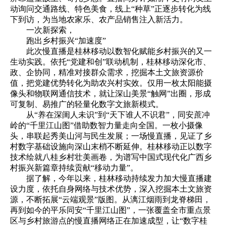
动询问交通路线、特色美食，线上“种草”正逐步转化为线
下到访，为当地农家乐、农产品销售注入新活力。
一次新探索，
跑出乡村振兴“加速度”
此次慢直播是桂林移动以数智化赋能乡村振兴的又一
生动实践。依托“党建和创”联动机制，桂林移动深化市、
政、企协同，精准对接群众需求，挖掘本土文旅资源价
值，把党建优势转化为助农兴村实效。仅用一枚太阳能摄
像头和物联网通信技术，就让深山美景“触网”出圈，形成
可复制、易推广的轻量化数字文旅新模式。
从“养在深闺人未识”到“天下谁人不识君”，同安蔗冲
岭的“千里江山图”借助数智力量走向全国。一枚小摄像
头，串联起秀美山河与民生发展；一场慢直播，见证了乡
村数字基础设施向深山末梢不断延伸。桂林移动正以数字
技术绘就八桂乡村壮美画卷，为谱写中国式现代化广西乡
村振兴新篇章持续贡献“移动力量”。
据了解，今年以来，桂林移动持续发力加大慢直播建
设力度，依托自身网络与技术优势，深入挖掘本土文旅资
源，不断拓展“云端观景”版图。从漓江烟雨到龙脊梯田，
再到如今的平乐同安“千里江山图”，一张覆盖全市重点景
区与乡村旅游点的慢直播网络正在加速成型，让“数字桂