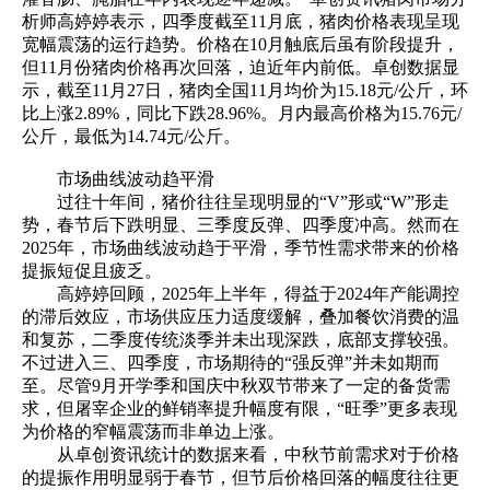
析师高婷婷表示，四季度截至11月底，猪肉价格表现呈现
宽幅震荡的运行趋势。价格在10月触底后虽有阶段提升，
但11月份猪肉价格再次回落，迫近年内前低。卓创数据显
示，截至11月27日，猪肉全国11月均价为15.18元/公斤，环
比上涨2.89%，同比下跌28.96%。月内最高价格为15.76元/
公斤，最低为14.74元/公斤。
市场曲线波动趋平滑
过往十年间，猪价往往呈现明显的“V”形或“W”形走
势，春节后下跌明显、三季度反弹、四季度冲高。然而在
2025年，市场曲线波动趋于平滑，季节性需求带来的价格
提振短促且疲乏。
高婷婷回顾，2025年上半年，得益于2024年产能调控
的滞后效应，市场供应压力适度缓解，叠加餐饮消费的温
和复苏，二季度传统淡季并未出现深跌，底部支撑较强。
不过进入三、四季度，市场期待的“强反弹”并未如期而
至。尽管9月开学季和国庆中秋双节带来了一定的备货需
求，但屠宰企业的鲜销率提升幅度有限，“旺季”更多表现
为价格的窄幅震荡而非单边上涨。
从卓创资讯统计的数据来看，中秋节前需求对于价格
的提振作用明显弱于春节，但节后价格回落的幅度往往更