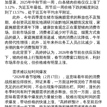
加显著。2025年中秋节前一周，白条猪肉价格仅仅上涨了
3.12%，为近五年最低。而节后一周价格下跌的幅度则达
到了13.57%，处于近五年平均水平附近。
此外，今年四季度生猪市场腌腊需求的释放也不及预
期。卓创资讯近期实地调研川渝黔地区腌腊情况发现，家
庭腌腊需求逐年下降，健康饮食观念正在重塑猪肉消费市
场。目前市场反馈，消费者正减少对于高盐、烟熏方式食
品的摄入，家庭腌腊逐渐递减，猪肉消费占比降低，牛羊
肉替代性增强；此外，近年来外出务工人员占比减少，返
乡潮的集中消费预期下滑。
在此背景下，高婷婷认为，2026年春节前在供应压制
下，猪肉价格上行预期有限，春节消费窗口期拉长，利好
市场库存去化，但价格难有明显上涨。
需求难以短时间爆发
“2026年春节较晚（2月17日），这意味着年前的消费
战线被拉得很长。辩证来看，一方面这种情况给了养殖端
充足的出栏时间，不会出现集中踩踏出栏。同时，漫长的
冬季时间有利于腌腊需求的逐步释放。但另一方面，这也
意味着需求集中爆发的力量被分散，较难出现短时间的需
求爆发，带动价格的快速上涨。”高婷婷预计，冬至前后伴
随气温进一步下降，南方的灌香肠和腌腊需求将集中释