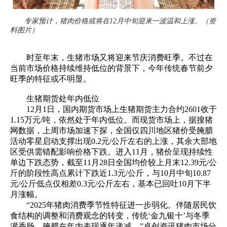
专家预计，猪肉价格或将在12月中旬迎来一波温和上涨。（资
料图片）
时至年末，生猪市场又将迎来节庆消费旺季。不过在
当前市场价格持续维持低位的背景下，今年传统春节前夕
旺季的特征或不明显。
生猪期货处年内低位
12月1日，国内期货市场上生猪期货主力合约2601收于
1.15万元/吨，依然处于年内低位。而现货市场上，据搜猪
网数据，上周市场加速下探，全国仅四川地区猪价受腌腊
活动零星启动支撑出现0.2元/公斤左右的上涨，其余大部地
区受供需错配影响价格下跌。进入11月，猪价呈现持续性
单边下跌态势，截至11月28日全国均价较上月末12.39元/公
斤的阶段性高点累计下跌近1.3元/公斤，与10月中旬10.87
元/公斤低点仅相差0.3元/公斤左右，基本已回吐10月下半
月涨幅。
“2025年猪肉消费季节性特征进一步弱化。伴随居民饮
食结构的调整和消费观念的转变，传统‘金九银十’与冬季
灌香肠、腌腊在年内表现逐年递减。”卓创资讯猪肉市场分