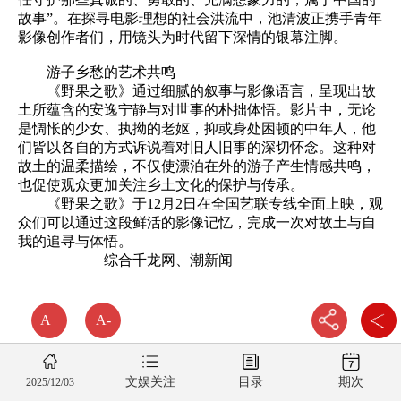
故事”。在探寻电影理想的社会洪流中，池清波正携手青年
影像创作者们，用镜头为时代留下深情的银幕注脚。
游子乡愁的艺术共鸣
《野果之歌》通过细腻的叙事与影像语言，呈现出故
土所蕴含的安逸宁静与对世事的朴拙体悟。影片中，无论
是惆怅的少女、执拗的老妪，抑或身处困顿的中年人，他
们皆以各自的方式诉说着对旧人旧事的深切怀念。这种对
故土的温柔描绘，不仅使漂泊在外的游子产生情感共鸣，
也促使观众更加关注乡土文化的保护与传承。
《野果之歌》于12月2日在全国艺联专线全面上映，观
众们可以通过这段鲜活的影像记忆，完成一次对故土与自
我的追寻与体悟。
综合千龙网、潮新闻
A+
A-
文娱关注
目录
期次
2025/12/03