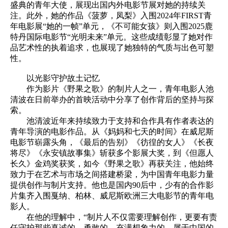
盛典的青年大使，展现出国内外电影节展对她的持续关
注。此外，她的作品《菠萝，凤梨》入围2024年FIRST青
年电影展“她的一帧”单元，《不可能女孩》则入围2025鹿
特丹国际电影节“光明未来”单元。这些成绩彰显了她对作
品艺术性的执着追求，也展现了她独特的气质与出色可塑
性。
以光影守护故土记忆
作为影片《野果之歌》的制片人之一，青年电影人池
清波在日前举办的首映活动中分享了创作背后的坚持与探
索。
池清波近年来持续致力于支持和合作具有作者表达的
青年导演的电影作品。从《妈妈和七天的时间》在威尼斯
电影节崭露头角，《最后的告别》《彷徨的女人》《长夜
将尽》《永安镇故事集》斩获多个影展大奖，到《但愿人
长久》金鸡奖获奖，如今《野果之歌》再获关注，他始终
致力于在艺术与市场之间搭建桥梁，为中国青年电影力量
提供创作与制片支持。他也是国内90后中，少有的合作影
片集齐入围戛纳、柏林、威尼斯欧洲三大电影节的青年电
影人。
在他的理解中，“制片人不仅需要理解创作，更要有责
任守护那些真诚的、勇敢的、充满想象力的，属于中国的