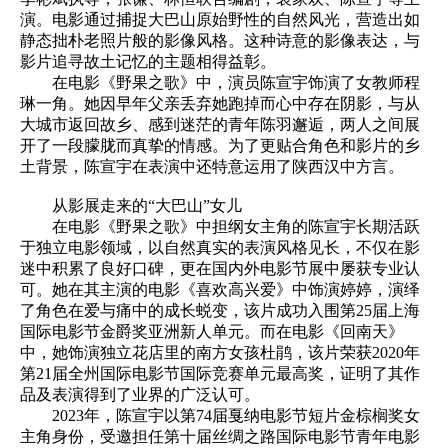
演。电影通过捕捉大巴山原始野性的自然风光，营造出如
静态拙朴老照片般的影像风格。这种诗意的影像表达，与
影片追寻故土记忆的主题相得益彰。
在电影《野果之歌》中，演员陈宣宇饰演了女教师程
琳一角。她因早年父亲丢弃她跑掉而心中存在阴影，与从
大城市返回故乡、感到迷茫的青年陈羽邂逅，两人之间展
开了一段朦胧而真挚的情感。为了更贴合角色和影片的乡
土背景，陈宣宇在表演中还特意运用了陕西汉中方言。
从影展走来的“大巴山”女儿
在电影《野果之歌》中担纲女主角的陈宣宇长期活跃
于独立电影领域，以自然真实的表演风格见长，不仅在影
迷中积累了良好口碑，更在国内外电影节展中屡获专业认
可。她在其主演的电影《喜欢高兴爱》中饰演婷婷，演绎
了角色在爱与痛中的成长蜕变，该片成功入围第25届上海
国际电影节金爵奖亚洲新人单元。而在电影《回南天》
中，她饰演独立花店里的南方女孩杜鹃，该片荣获2020年
第21届全州国际电影节国际竞赛单元最高奖，证明了其作
品及表演得到了业界的广泛认可。
2023年，陈宣宇以第74届戛纳电影节短片金棕榈奖女
主角身份，受邀担任第十届丝绸之路国际电影节青年电影