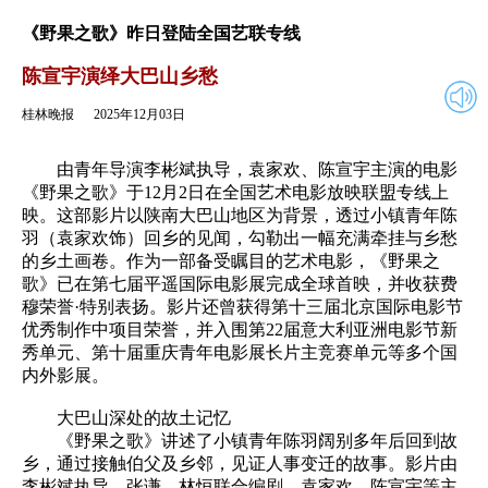
2025年12月03日
返回
《野果之歌》昨日登陆全国艺联专线
陈宣宇演绎大巴山乡愁
桂林晚报
2025年12月03日
由青年导演李彬斌执导，袁家欢、陈宣宇主演的电影
《野果之歌》于12月2日在全国艺术电影放映联盟专线上
映。这部影片以陕南大巴山地区为背景，透过小镇青年陈
羽（袁家欢饰）回乡的见闻，勾勒出一幅充满牵挂与乡愁
的乡土画卷。作为一部备受瞩目的艺术电影，《野果之
歌》已在第七届平遥国际电影展完成全球首映，并收获费
穆荣誉·特别表扬。影片还曾获得第十三届北京国际电影节
优秀制作中项目荣誉，并入围第22届意大利亚洲电影节新
秀单元、第十届重庆青年电影展长片主竞赛单元等多个国
内外影展。
大巴山深处的故土记忆
《野果之歌》讲述了小镇青年陈羽阔别多年后回到故
乡，通过接触伯父及乡邻，见证人事变迁的故事。影片由
李彬斌执导，张谦、林恒联合编剧，袁家欢、陈宣宇等主