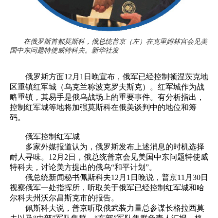
在俄罗斯首都莫斯科，俄总统普京（左）在克里姆林宫会见美
国中东问题特使威特科夫。新华社发
俄罗斯方面12月1日晚宣布，俄军已经控制顿涅茨克地
区重镇红军城（乌克兰称波克罗夫斯克）。红军城作为战
略重镇，其易手是俄乌战场上的重要事件。有分析指出，
控制红军城等地将加强莫斯科在俄美谈判中的地位和筹
码。
俄军控制红军城
多家外媒报道认为，俄罗斯发布上述消息的时机选择
耐人寻味。12月2日，俄总统普京会见美国中东问题特使威
特科夫，讨论美方提出的俄乌“和平计划”。
俄总统新闻秘书佩斯科夫12月1日晚说，普京11月30日
视察俄军一处指挥所，听取关于俄军已经控制红军城和哈
尔科夫州沃尔昌斯克市的报告。
佩斯科夫说，普京听取俄武装力量总参谋长格拉西莫