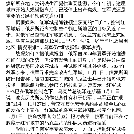
煤矿所在地，为钢铁生产提供重要能源。今年年初，这座
城市开始大规模撤离后，已经停止出产焦煤。红军城还是
重要的公路和铁路交通枢纽。
据俄媒称，红军城是通往顿涅茨克的“门户”，控制红
军城后，俄罗斯距离控制整个顿巴斯地区的目标又近了一
步。就俄军已控制红军城的消息，乌克兰方面尚未正式回
应。乌克兰武装部队12月1日早些时候说，尽管当地及周围
地区“情况艰难”，乌军仍“继续抵御”俄军攻势。
战况如何？据俄媒报道，俄军自2024年夏季开始推进
在红军城的攻势，但没有发动正面进攻，而是以兵分两路
的钳形攻势围攻这座城市，并试图切断其补给线。2024年
秋季以来，俄军寻求完全攻占红军城。11月1日，俄罗斯国
防部报告称，被包围在红军城的乌克兰士兵已开始向俄方
投降。俄武装力量总参谋长格拉西莫夫曾表示，红军城
70%已在俄军控制之下。乌克兰总统泽连斯基11月11日
说，波克罗夫斯克的作战条件有利于俄军，乌军正在“艰
难”战斗。11月27日，普京在集体安全条约组织峰会后的新
闻发布会上宣布，红军城的乌克兰武装部队被完全包围。
12月1日，俄高级军官向普京汇报时表示，俄军目前正在对
躲藏于红军城中的乌克兰武装部队人员进行搜捕。
影响几何？俄军事专家表示，一方面，控制红军城将