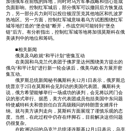
加强俄军在前线的阵地，同时对乌方军事战略和信心造成
负面影响。控制红军城后，部分俄军可以撤回后方恢复战
力，另一部分兵力则可以投往顿涅茨克其他地区和扎波罗
热地区。另一方面，控制红军城意味着乌方试图围绕红军
城等地打造的“堡垒链”断开，作战空间可能转到“堡垒
链”后方。有分析指出，控制红军城等地将加强莫斯科在俄
美谈判中的地位和筹码。
■相关新闻
俄美及乌欧就“和平计划”密集互动
在美国和乌克兰代表团于佛罗里达州围绕美方提出的
俄乌“和平计划”进行新一轮会谈后，俄美乌欧各方展开密
集互动。
俄罗斯总统新闻秘书佩斯科夫12月1日表示，俄罗斯总
统普京于2日在莫斯科会见到访的美国代表团。佩斯科夫
说，俄方希望能够举行一场成功的谈判，会见将以闭门会
议的形式举行。据悉，美方代表团成员包括美国中东问题
特使威特科夫和曾担任白宫高级顾问的特朗普女婿库什
纳。就与美方谈判走向，莫斯科方面展现了谨慎乐观的态
度。当然，在此过程中仍存在绊脚石，目前解决这些问题
仍很复杂。
在欧洲访问的乌克兰总统泽连斯基12月1日表示，乌克