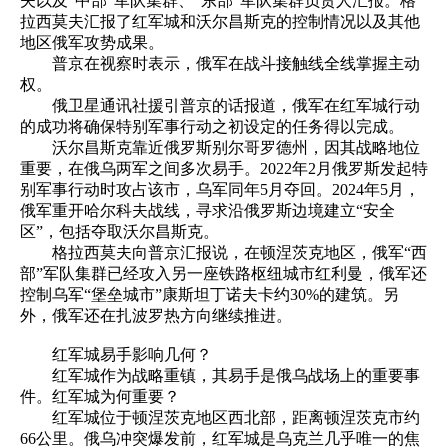
夫以及“中部”军队集群、“东部”军队集群负责人汇报。格
拉西莫夫汇报了红军城和沃尔昌斯克的控制情况以及其他
地区俄军攻势成果。
普京在视察时表示，俄军在战斗接触线全线掌握主动
权。
俄卫星通讯社援引普京的话报道，俄军在红军城行动
的成功将确保特别军事行动之初设定的任务得以完成。
沃尔昌斯克靠近俄罗斯别尔哥罗德州，因其战略地位
重要，在俄乌两军之间多次易手。2022年2月俄罗斯发起特
别军事行动时攻占该市，乌军同年5月夺回。2024年5月，
俄军重开哈尔科夫战线，寻求沿俄罗斯边境建立“安全
区”，包括夺取沃尔昌斯克。
格拉西莫夫向普京汇报说，在顿涅茨克地区，俄军“西
部”军队集群已经攻入另一座铁路枢纽城市红利曼，俄军还
控制乌军“堡垒城市”康斯坦丁诺夫卡约30%的建筑。另
外，俄军还在扎波罗热方向继续推进。
红军城易手影响几何？
红军城作为战略重镇，其易手是俄乌战场上的重要事
件。红军城为何重要？
红军城位于顿涅茨克地区西北部，距离顿涅茨克市约
66公里。俄乌冲突爆发前，红军城是乌克兰几乎唯一的焦