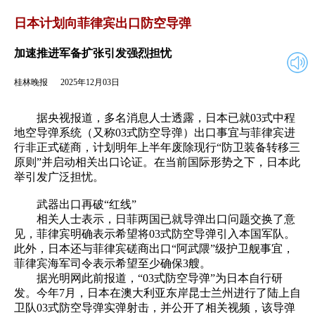
2025年12月03日
返回
日本计划向菲律宾出口防空导弹
加速推进军备扩张引发强烈担忧
桂林晚报
2025年12月03日
据央视报道，多名消息人士透露，日本已就03式中程
地空导弹系统（又称03式防空导弹）出口事宜与菲律宾进
行非正式磋商，计划明年上半年废除现行“防卫装备转移三
原则”并启动相关出口论证。在当前国际形势之下，日本此
举引发广泛担忧。
武器出口再破“红线”
相关人士表示，日菲两国已就导弹出口问题交换了意
见，菲律宾明确表示希望将03式防空导弹引入本国军队。
此外，日本还与菲律宾磋商出口“阿武隈”级护卫舰事宜，
菲律宾海军司令表示希望至少确保3艘。
据光明网此前报道，“03式防空导弹”为日本自行研
发。今年7月，日本在澳大利亚东岸昆士兰州进行了陆上自
卫队03式防空导弹实弹射击，并公开了相关视频，该导弹