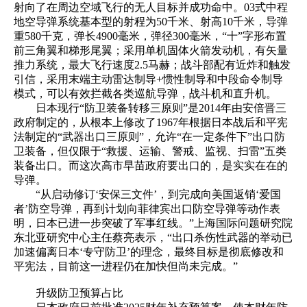
射向了在周边空域飞行的无人目标并成功命中。03式中程
地空导弹系统基本型的射程为50千米、射高10千米，导弹
重580千克，弹长4900毫米，弹径300毫米，“十”字形布置
前三角翼和梯形尾翼；采用单机固体火箭发动机，有矢量
推力系统，最大飞行速度2.5马赫；战斗部配有近炸和触发
引信，采用末端主动雷达制导+惯性制导和中段命令制导
模式，可以有效拦截各类巡航导弹，战斗机和直升机。
日本现行“防卫装备转移三原则”是2014年由安倍晋三
政府制定的，从根本上修改了1967年根据日本战后和平宪
法制定的“武器出口三原则”，允许“在一定条件下”出口防
卫装备，但仅限于“救援、运输、警戒、监视、扫雷”五类
装备出口。而这次高市早苗政府要出口的，是实实在在的
导弹。
“从启动修订‘安保三文件’，到完成向美国返销‘爱国
者’防空导弹，再到计划向菲律宾出口防空导弹等动作表
明，日本已进一步突破了军事红线。”上海国际问题研究院
东北亚研究中心主任蔡亮表示，“出口杀伤性武器的举动已
加速偏离日本‘专守防卫’的理念，最终目标是彻底修改和
平宪法，目前这一进程仍在加快但尚未完成。”
升级防卫预算占比