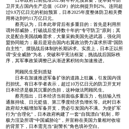
日本政府日前批准2025财年补充预算案，使本财年防
卫开支占国内生产总值（GDP）的比例提升到2%。连同超
过9.9万亿日元的初始预算，日本2025年度整体防卫相关费
用将达到约11万亿日元。
蔡亮认为，日本此举背后有多重目的：首先是利用所
谓外部威胁，打破战后坚持数十年的“专守防卫”原则；其
次是配合美国战略需求，大量采购美国先进武器，强化同
盟协同能力；最后是迎合国内右翼政治势力谋求所谓“国防
自主性”、摆脱战后体制的长期诉求。实质上，日本正以所
谓“安全威胁”为名，突破和平宪法框架，挑战战后国际秩
序，其军事政策调整已从渐进累积转向加速推进。
罔顾民生受到质疑
日本在加速推进军备扩张的道路上狂飙，引发国内强
烈担忧。有日本学者表示，超过10万亿日元的防卫开支对
日本经济是极其沉重的负担，这种做法罔顾民生。
蔡亮指出，日本经济当前面临多重压力，包括输入性
通胀持续、日元贬值、第三季度经济负增长等。此时日本
政府却大幅增加军备开支，势必引发国内不满。为使扩军
行为“合理化”，日本政府构建了一套“自我漂白”机制，即
极力渲染所谓“中国威胁论”，并宣称在美国力量相对收缩
的背景下，日本需充当“副警长”角色填补空白。