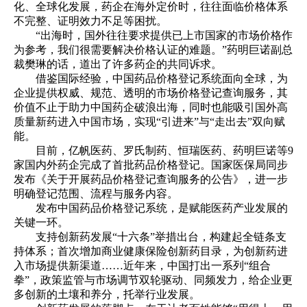
化、全球化发展，药企在海外定价时，往往面临价格体系
不完整、证明效力不足等困扰。
“出海时，国外往往要求提供已上市国家的市场价格作
为参考，我们很需要解决价格认证的难题。”药明巨诺副总
裁樊琳的话，道出了许多药企的共同诉求。
借鉴国际经验，中国药品价格登记系统面向全球，为
企业提供权威、规范、透明的市场价格登记查询服务，其
价值不止于助力中国药企破浪出海，同时也能吸引国外高
质量新药进入中国市场，实现“引进来”与“走出去”双向赋
能。
目前，亿帆医药、罗氏制药、恒瑞医药、药明巨诺等9
家国内外药企完成了首批药品价格登记。国家医保局同步
发布《关于开展药品价格登记查询服务的公告》，进一步
明确登记范围、流程与服务内容。
发布中国药品价格登记系统，是赋能医药产业发展的
关键一环。
支持创新药发展“十六条”举措出台，构建起全链条支
持体系；首次增加商业健康保险创新药目录，为创新药进
入市场提供新渠道……近年来，中国打出一系列“组合
拳”，政策监管与市场调节双轮驱动、同频发力，给企业更
多创新的土壤和养分，托举行业发展。