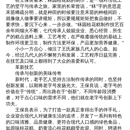
在王保良看来，秝园桂花糕的制作，是一场对传统工
艺的坚守与传承之旅。家里的长辈曾说，“秝”字的意思是
禾苗稀疏分明，就是种田的时候要注意禾苗的种植间距，
就像做人做事要讲规矩，所以要规规矩矩把食品做好，不
要求快，要沉下心来，一步步做。“秝园桂花糕制作技艺百
余年间烟火不断，七代传承人兢兢业业、悉心经营，所生
产的糕点选料上乘、工艺考究，在严格遵循传统的基础上
制作环境更卫生，制作方法更环保，产品更加营养健康。”
小小一方点心，倾注了王氏家族几代人的心血。如
今，经过几代人的不懈努力和发展，工艺程序日益完善，
在技艺及口味上都得到了大众的喜爱和认可。
革新技艺
传承与创新的美味传奇
新时代，老手艺人坚持古法制作传承的同时，也坚持
创新发展，以期将老字号发扬光大。王保良说，老字号的
价值在于“传统”，而出路在于“创新”。不同年龄段消费
者，对于点心口味的需求不同，他们就在老字号创新上下
功夫。
王保良表示，为了打造一款真正拿得出手的伴手礼，
企业迎合现代人对健康生活的追求，开发了一系列有特色
的口味清雅、品质健康、更符合现代人口感的绿色食品，
如原味桂花糕、奶黄流心桂花糕颇受欢迎。同时，聘请外