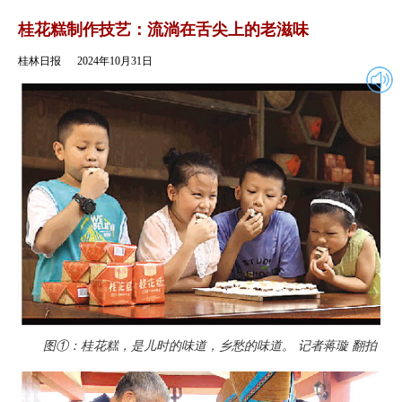
2024年10月31日
返回
桂花糕制作技艺：流淌在舌尖上的老滋味
桂林日报
2024年10月31日
图①：桂花糕，是儿时的味道，乡愁的味道。 记者蒋璇 翻拍