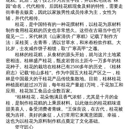
花糕。此后，这个技艺作为营生手段，并以私宅院名“秝
园”命名，代代相传。后因桂花糕现食及鲜的特性，需要走
街串巷去贩卖，因此以家族男性成员传承为主，女性为
辅，并代代相传。
桂花，是中国特有的一种花撰材料，以桂花为原材料
制作食用桂花糕的历史也非常悠久。这些在古籍当中也可
窥见一二，宋代林洪《山家清供·广寒糕》记载了制作方
法：采桂英，去青蒂，洒以甘草水，和米舂粉炊作糕。大
比岁，士友咸作饼子相馈，取“广寒高甲”之谶。
桂林的桂花糕，从食材的源头开始，就与这片土地紧
密相连。桂林盛产桂花，甑皮岩曾出土距今一万多年的桂
花种子。桂花的栽培在桂林已有2500多年的历史，《桂林
府志》记载“桂山多桂”。作为中国五大桂花产区之一，桂
林是中国最大的干桂花产品传统集散地。目前，桂林桂花
种植面积超过20万亩，每年桂花产量超1万吨，干花加工和
应用、桂花加工食品企业数百家。
“桂林桂花，花朵饱满且香气浓郁，尤其是十月的金
桂，是制作桂花糕的上乘原材料。以此做出的桂花糕味道
甜美喜人，备受消费者青睐。”王保良说，在古代，桂花被
视为吉祥、美好的象征，人们常用它来寓意团圆、幸福，
这也为以桂花为原料制作糕点奠定了文化基础。
坚守匠心