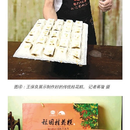
图④：王保良展示制作好的传统桂花糕。 记者蒋璇 摄