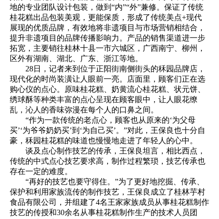
地的专业团队设计包装，做到“内”“外”兼修。保证了传统
桂花糕出品包装美观，更能保质，形成了传统美点+现代
展现的优质品牌，有效地将非遗项目与市场营销相结合，
提升非遗项目的品牌传播影响力。产品的销售渠道进一步
拓宽，主要销往桂林十县一市六城区，广西南宁、柳州，
区外有湖南、湖北、广东、浙江等地。
28日，记者来到位于正阳街南侧街头的秝园品牌店，
现代化的时尚装潢让人眼前一亮。店面里，顾客们正在选
购心仪的点心。原味桂花糕、奶黄流心桂花糕、状元饼、
绣球酥等种类丰富的点心呈现在顾客眼中，让人眼花缭
乱，沁人的香味弥漫在每个人的口鼻之间。
“作为一款传统的老点心，顾客也从原来的‘为父母
买’‘为爷爷奶奶买’到‘为自己买’。”对此，王保良也十分自
豪，秝园桂花糕的味道也慢慢地走进了年轻人的心中。
谈及点心制作技艺的传承，王保良坦言，相比西点，
传统的中式点心技艺要求高，制作过程繁琐，技艺传承也
存在一定的难度。
“再好的技艺也要守得住。”为了更好地挖掘、传承、
保护和利用家族流传的制作技艺，王保良成立了桂林芋村
食品有限公司，并组建了4名王家家族成员从事桂花糕制作
技艺的传授和30余名从事桂花糕制作生产的技术人员团