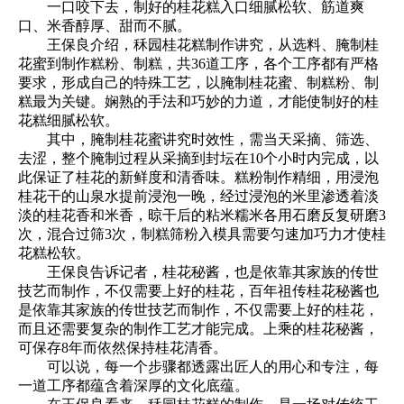
一口咬下去，制好的桂花糕入口细腻松软、筋道爽
口、米香醇厚、甜而不腻。
王保良介绍，秝园桂花糕制作讲究，从选料、腌制桂
花蜜到制作糕粉、制糕，共36道工序，各个工序都有严格
要求，形成自己的特殊工艺，以腌制桂花蜜、制糕粉、制
糕最为关键。娴熟的手法和巧妙的力道，才能使制好的桂
花糕细腻松软。
其中，腌制桂花蜜讲究时效性，需当天采摘、筛选、
去涩，整个腌制过程从采摘到封坛在10个小时内完成，以
此保证了桂花的新鲜度和清香味。糕粉制作精细，用浸泡
桂花干的山泉水提前浸泡一晚，经过浸泡的米里渗透着淡
淡的桂花香和米香，晾干后的粘米糯米各用石磨反复研磨3
次，混合过筛3次，制糕筛粉入模具需要匀速加巧力才使桂
花糕松软。
王保良告诉记者，桂花秘酱，也是依靠其家族的传世
技艺而制作，不仅需要上好的桂花，百年祖传桂花秘酱也
是依靠其家族的传世技艺而制作，不仅需要上好的桂花，
而且还需要复杂的制作工艺才能完成。上乘的桂花秘酱，
可保存8年而依然保持桂花清香。
可以说，每一个步骤都透露出匠人的用心和专注，每
一道工序都蕴含着深厚的文化底蕴。