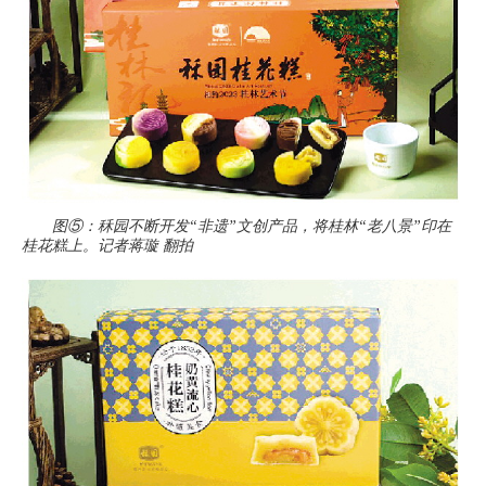
图⑤：秝园不断开发“非遗”文创产品，将桂林“老八景”印在
桂花糕上。记者蒋璇 翻拍