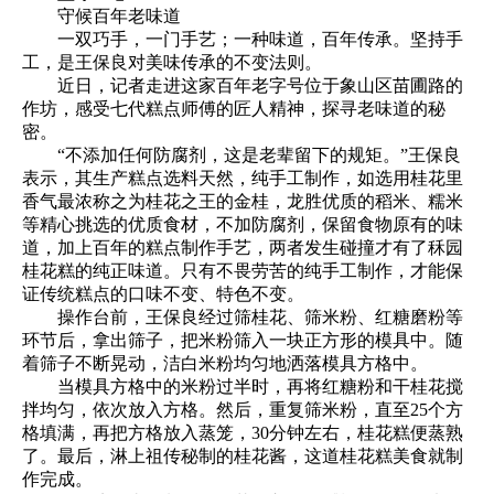
守候百年老味道
一双巧手，一门手艺；一种味道，百年传承。坚持手
工，是王保良对美味传承的不变法则。
近日，记者走进这家百年老字号位于象山区苗圃路的
作坊，感受七代糕点师傅的匠人精神，探寻老味道的秘
密。
“不添加任何防腐剂，这是老辈留下的规矩。”王保良
表示，其生产糕点选料天然，纯手工制作，如选用桂花里
香气最浓称之为桂花之王的金桂，龙胜优质的稻米、糯米
等精心挑选的优质食材，不加防腐剂，保留食物原有的味
道，加上百年的糕点制作手艺，两者发生碰撞才有了秝园
桂花糕的纯正味道。只有不畏劳苦的纯手工制作，才能保
证传统糕点的口味不变、特色不变。
操作台前，王保良经过筛桂花、筛米粉、红糖磨粉等
环节后，拿出筛子，把米粉筛入一块正方形的模具中。随
着筛子不断晃动，洁白米粉均匀地洒落模具方格中。
当模具方格中的米粉过半时，再将红糖粉和干桂花搅
拌均匀，依次放入方格。然后，重复筛米粉，直至25个方
格填满，再把方格放入蒸笼，30分钟左右，桂花糕便蒸熟
了。最后，淋上祖传秘制的桂花酱，这道桂花糕美食就制
作完成。