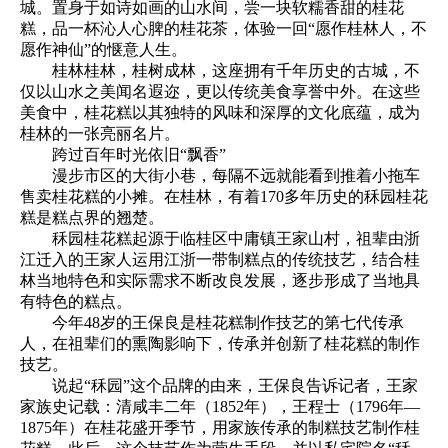
城。置身于如诗如画的山水间，尝一块软糯香甜的桂花
糕，品一杯沁人心脾的桂花茶，体验一回“愿作桂林人，不
愿作神仙”的惬意人生。
桂林桂林，桂树成林，这座拥有千年历史的古城，不
仅以山水之美闻名遐迩，更以传统美食享誉中外。在这些
美食中，桂花糕以其独特的风味和深厚的文化底蕴，成为
桂林的一张亮丽名片。
跨过百年时光依旧“飘香”
漫步市区的大街小巷，每隔不远就能看到推着小拖车
售卖桂花糕的小摊。在桂林，有着170多年历史的秝园桂花
糕是糕点界的翘楚。
秝园桂花糕起源于临桂区中庸镇王家山村，祖辈由浙
江迁入的王家人运用江浙一带制糕点的传统技艺，结合桂
林当地特色和实际需求不断改良发展，逐步形成了当地具
有特色的糕点。
今年48岁的王保良是桂花糕制作技艺的第七代传承
人，在祖辈们的熏陶影响下，传承并创新了桂花糕的制作
技艺。
说起“秝园”这个品牌的由来，王保良告诉记者，王家
家族史记载：清咸丰二年（1852年），王程士（1796年—
1875年）在桂花盛开季节，用家族传承的制糕技艺制作桂