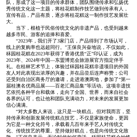
队，形成了这一项目的传承群体，团队围绕传承和弘扬优
秀传统文化这一主题，将桂花糕制作技艺做到传承有人，
宣传有品，产品有质，逐步将桂花糕这一制作技艺发展壮
大。
当下，根植于民俗传统文化的非遗产品，也受到越来
越多市民、游客的追捧和喜爱。
“2023年，我们开了3家门店，产品得到了市场认可，
线上的复购率也远超同行。”王保良兴奋地说，不仅如此，
秝园桂花糕在2023年获得了香港优质“正”印认证，成为
2023年、2024年中国—东盟博览会旅游展官方指定伴手
礼。在桂林艺术节上，体验过秝园桂花糕非遗项目的外国
友人对此表现出浓厚的兴趣，并在品尝后连声称赞；公司
还受到自治区商务厅的邀请，走进港澳两地，参加了“第一
届桂澳名优商品展——百老汇商品集”等活动。这项非遗技
艺依托各种平台和载体，走向了全国、世界，而来自社会
各界的认可，也让他和团队充满动力，对未来的发展更加
信心满满。
“对大多数人来说，这只是一块糕点。但对我而言，坚
持传承和创新发展传统糕点技艺，不仅是家族使命，更因
为它是一种文化符号，承载着几百年来手艺人对传统文
化、传统技艺的尊重。坚持做好糕点，也是向传统文化致