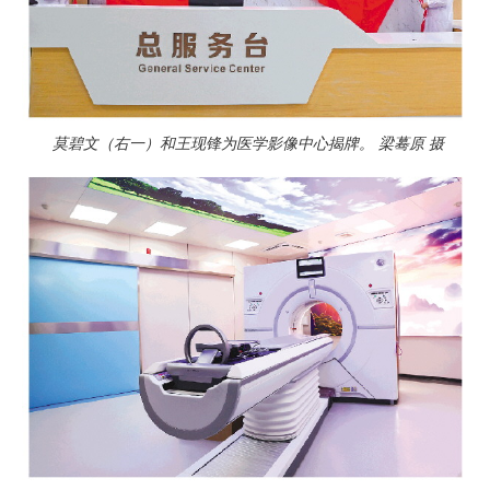
莫碧文（右一）和王现锋为医学影像中心揭牌。 梁蓦原 摄