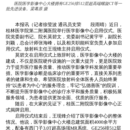
医院医学影像中心大楼拥有GE256排512层超高端螺旋CT等一
批先进设备。梁蓦原 摄
本报讯（记者徐莹波 通讯员支荣 段雨晴）近日，
桂林医学院第二附属医院举行医学影像中心启用仪式。医
院党委副书记、院长莫碧文，党委副书记黄宇平，副院长
刘颖，总会计师张海峰，以及相关职能科室负责人参加启
用仪式。放射科主任王现锋主持启用仪式。
莫碧文在启用仪式上致辞时说，医学影像中心大楼的
建成，不仅是医院硬件设施的一次重大提升，更是医院致
力于提升医疗服务质量、推动医学影像学科发展的重要举
措。医学影像诊断是临床诊疗的重要环节，直接关系到患
者的健康和生命。希望医院放射科全体医务人员始终秉
持“以患者为中心”的服务理念，牢记“弘德善医”的院训，
不断提升医学影像中心的诊疗水平和服务质量，积极拓展
服务领域，为患者提供更加全面、优质的医疗服务。
随后，在大家的见证下，桂医二附院医学影像中心正
式揭牌启用。
启用仪式结束后，王现锋介绍了医学影像中心的整体
情况。他说，医学影像中心大楼总建筑面积4000余平方
米，配备有西门子3.0T超高场强MR系统、GE256排512层