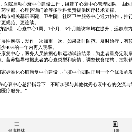
月，医院启动心衰中心建设工作，组建了心衰中心管理团队，由医
、药学部、心理咨询门诊等多学科负责提供医疗技术支撑。
市相关基层医院、卫生院、社区卫生服务中心通力协作，推行
疗更规范、更连续。
管理，心衰中心1周、1个月、3个月随访率均在提升，远超东方
”
性疾病，发作一次加重一次。如果及时防范、及时治疗，有较
少40%的一年内再入院率。
复中心，医务人员依据心肺运动试验结果，为患者量身定制康
力。营养指导根据患者的心衰类型和病情，调整饮食结构，控制
标准化心脏康复中心建设，心脏中心团队正用一个个优质的发
心衰中心总部指导下，不断加强与其他优秀心衰中心的交流与
医疗服务。”
健康桂林
目录