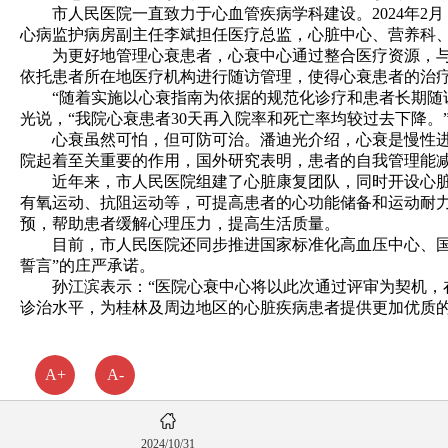
市人民医院一直致力于心血管疾病学科建设。2024年2
心病监护病房副主任李斌担任医疗总监，心脏中心、营养科
为更好地管理心衰患者，心衰中心通过整合医疗资源，与我
依托患者所在地医疗机构进行随访管理，使得心衰患者的治
“随着实施以心衰指南为依据的规范化诊疗和患者长期随访
光说，“我院心衰患者30天再入院率和死亡率均较过去下降。
心衰虽然可怕，但可防可治。潘迪光介绍，心衰是慢性进展
院起着至关重要的作用，国外研究表明，患者的自我管理能减
近年来，市人民医院组建了心脏康复团队，同时开设心脏康
有氧运动、抗阻运动等，可提高患者的心功能储备和运动耐
预，帮助患者缓解心理压力，提高生活质量。
目前，市人民医院还同步推进国家标准化高血压中心、国家
誓言”的庄严承诺。
孙江滨表示：“医院心衰中心将以此次通过评审为契机，在
诊治水平，为桂林及周边地区的心脏疾病患者提供更加优质的
A+
A-
2024/10/31