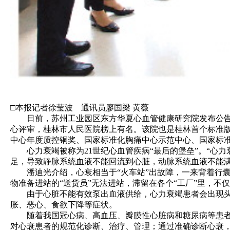
□本报记者徐莹波 通讯员廖国梁 黄薇
日前，苏州工业园区东方华夏心血管健康研究院发布公告，
心评审，桂林市人民医院榜上有名。该院也是桂林首个标准
中心年度质控铜奖、国家标准化胸痛中心示范中心、国家标
心力衰竭被称为21世纪心血管疾病“最后的堡垒”。“心
足，导致静脉系统血液不能回流到心脏，动脉系统血液不能
潘迪光介绍，心衰相当于“火车站”出故障，一来背着行囊的
物准备进站的“送货员”无法进站，滞留在各个“工厂”里，不
由于心脏不能有效泵出血液供给，心力衰竭患者会出现头晕
胀、恶心、食欲下降等症状。
随着我国冠心病、高血压、瓣膜性心脏病和糖尿病等患者数
对心衰患者的规范化诊断、治疗、管理；通过准确诊断心衰