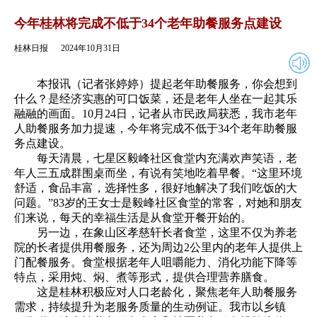
2024年10月31日
返回
今年桂林将完成不低于34个老年助餐服务点建设
桂林日报
2024年10月31日
本报讯（记者张婷婷）提起老年助餐服务，你会想到
什么？是经济实惠的可口饭菜，还是老年人坐在一起其乐
融融的画面。10月24日，记者从市民政局获悉，我市老年
人助餐服务加力提速，今年将完成不低于34个老年助餐服
务点建设。
每天清晨，七星区毅峰社区食堂内充满欢声笑语，老
年人三五成群围桌而坐，有说有笑地吃着早餐。“这里环境
舒适，食品丰富，选择性多，很好地解决了我们吃饭的大
问题。”83岁的王女士是毅峰社区食堂的常客，对她和朋友
们来说，每天的幸福生活是从食堂开餐开始的。
另一边，在象山区孝慈轩长者食堂，这里不仅为养老
院的长者提供用餐服务，还为周边2公里内的老年人提供上
门配餐服务。食堂根据老年人咀嚼能力、消化功能下降等
特点，采用炖、焖、煮等形式，提供合理营养膳食。
这是桂林积极应对人口老龄化，聚焦老年人助餐服务
需求，持续提升为老服务质量的生动例证。我市以乡镇