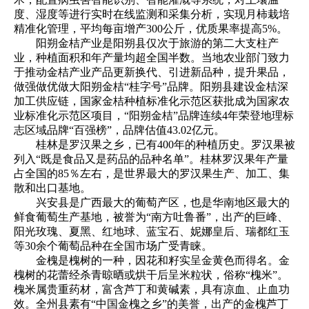
度、湿度等进行实时在线监测和采集分析，实现月柿栽培
精准化管理，平均每亩增产300公斤，优质果率提高5%。
阳朔金桔产业是阳朔县仅次于旅游的第二大支柱产
业，种植面积和年产量均超全国半数。当地农业部门致力
于推动金桔产业产品更新换代、引进新品种，提升果品，
做强做优做大阳朔金桔“桂字号”品牌。阳朔县建设金桔深
加工供应链，国家金桔种植标准化示范区获批成为国家农
业标准化示范区项目，“阳朔金桔”品牌连续4年荣登地理标
志区域品牌“百强榜”，品牌估值43.02亿元。
桂林是罗汉果之乡，已有400年的种植历史。罗汉果被
列入“既是食品又是药品的品种名单”。桂林罗汉果年产量
占全国的85％左右，是世界最大的罗汉果生产、加工、集
散和出口基地。
兴安县是广西最大的葡萄产区，也是华南地区最大的
鲜食葡萄生产基地，被誉为“南方吐鲁番”，出产的巨峰、
阳光玫瑰、夏黑、红地球、蓝宝石、妮娜皇后、瑞都红玉
等30余个葡萄品种在全国市场广受青睐。
金槐是槐树的一种，因花和籽实呈金黄色而得名。金
槐树的花蕾经杀青晾晒或烘干后呈米粒状，俗称“槐米”。
槐米属贵重药材，富含芦丁和黄碱素，具有凉血、止血功
效。全州县素有“中国金槐之乡”的美誉，出产的金槐芦丁