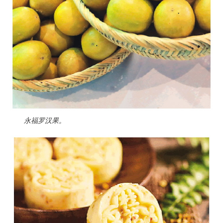
永福罗汉果。