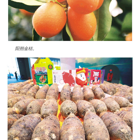
阳朔金桔。