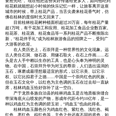
要抢先吃”。现在他把这份美好传递给更多人，如同他吃到
桂花糕就能想起小时候的快乐记忆一样，让旅客离开这座
城市的时候，带上桂花产品，当舌尖袭来桂花香气时，仿
佛在桂林的度假时光又回来了。
目前桂林桂花树种植面积超过20万亩，每年桂花产量
超1万吨，有干花加工和应用、桂花加工食品企业数百家。
桂花茶、桂花酒、桂花食品等一系列桂花产品不断推陈出
新，“桂花伴手礼”成为桂林旅游食品的招牌之一，受到广
大游客的欢迎。
在人类历史上，石崇拜是一种世界性的文化现象。远
古人类住石洞、做石器、用燧石取火，在石上作画……石
头是古人手中赖以生存的工具，也是心头奉为神明的灵
物。在中国，石崇拜升华为对玉的尊崇，人们选出温润的
玉石，琢磨成最理想最适宜的形式，以它示美、以它示
权、以它比拟君子之德……中国是一个崇尚红色的民族，
但在玉石文化中，以红色为主色调的玉石在过去却一直缺
席，桂林鸡血玉恰好弥补了这一空白。
产于龙胜各族自治县的桂林鸡血玉是古地质板块缝合
带深海底火山喷发的产物，形成年代距今约10亿年，是一
种以鸡血红为主色调的碧玉岩，“鸡血玉”也由此得名。
桂林鸡血玉颜色分为鸡血红色、紫红色、浅红色、褐
红色、枣红色、棕红色等，主色之外还有不同的底色，如