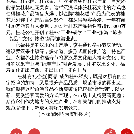
花糕、桂花酥、桂花茶、桂花蜜等各种桂花产品，当然还
能品尝桂林桂花美食。这样沉浸式体验桂花文化的方式也
使得桂花产品销售火爆，以金牌“桂花糕”产品为代表的桂
花系列伴手礼产品高达56个，都深得游客喜爱。一年有超
过20万游客前来参观，2023年桂花产品销售额超过5000万
元。桂花公社开创了桂林“工业+研学”“工业+旅游”“旅游
+食品”“文化+旅游”新型旅游业态。
永福县是罗汉果的主产地，该县通过举办节庆活动、
建设罗汉果小镇等，多渠道、多形式宣传推广这一特色产
业。永福养生旅游福寿节将罗汉果文化融入福寿文化，助
推罗汉果产业与“福寿产业”融合发展，让罗汉果文化、福
寿文化走出广西、走出国门，走向世界。
“桂林有礼·旅游商品”成为桂林经典，既是对原有的金
字招牌的加持，又是提升产品品质、规范市场的再出发。
我们期待这些旅游商品不断突破传统挖掘“新”“潮”，以更
新、更受游客喜爱的方式呈现，在市场上走得更高更远；
期待它们作为地方的支柱产业，在相关部门的推动支持、
规范管理下，释放可持续发展张力。
（本版配图均为资料图片）