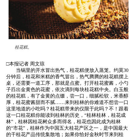
桂花糕。
□本报记者 周文琼
当锅里的开水冒出热气，桂花糕便放入蒸笼。约莫30
分钟后，桂花和米糕的香气冒出，热气腾腾的桂花糕摆上
桌，还需要一道工序，那就是点蜜。打开桂花蜜酱，小勺
子舀出金黄色的花蜜，依次滴到每块桂花糕中央。白玉般
的桂花糕，有了金黄的点缀，尝一口，细腻松软，米香醇
厚，桂花蜜酱甜而不腻……来到桂林的你难道不想尝一口
这里地道的小吃吗？桂花糕带来的仅限于此吗？不！跟着
这一口桂花糕你能读到桂林的历史，“桂林桂林，桂花成
林”，桂林因桂花树众多而得名，桂花也因此成为桂林
的“市花”，桂林作为中国五大桂花产区之一，是中国最大
的干桂花产品传统集散地；如果你恰好金秋时节来到桂