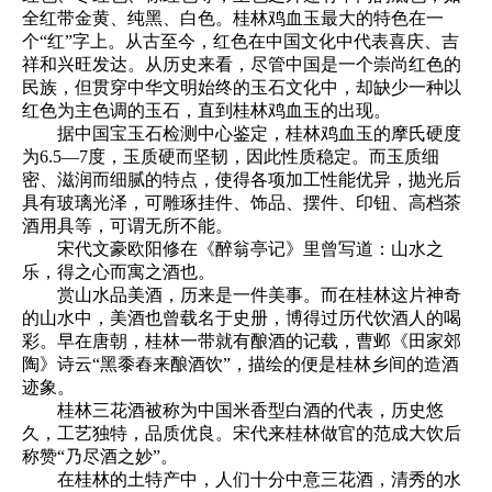
全红带金黄、纯黑、白色。桂林鸡血玉最大的特色在一
个“红”字上。从古至今，红色在中国文化中代表喜庆、吉
祥和兴旺发达。从历史来看，尽管中国是一个崇尚红色的
民族，但贯穿中华文明始终的玉石文化中，却缺少一种以
红色为主色调的玉石，直到桂林鸡血玉的出现。
据中国宝玉石检测中心鉴定，桂林鸡血玉的摩氏硬度
为6.5—7度，玉质硬而坚韧，因此性质稳定。而玉质细
密、滋润而细腻的特点，使得各项加工性能优异，抛光后
具有玻璃光泽，可雕琢挂件、饰品、摆件、印钮、高档茶
酒用具等，可谓无所不能。
宋代文豪欧阳修在《醉翁亭记》里曾写道：山水之
乐，得之心而寓之酒也。
赏山水品美酒，历来是一件美事。而在桂林这片神奇
的山水中，美酒也曾载名于史册，博得过历代饮酒人的喝
彩。早在唐朝，桂林一带就有酿酒的记载，曹邺《田家郊
陶》诗云“黑黍舂来酿酒饮”，描绘的便是桂林乡间的造酒
迹象。
桂林三花酒被称为中国米香型白酒的代表，历史悠
久，工艺独特，品质优良。宋代来桂林做官的范成大饮后
称赞“乃尽酒之妙”。
在桂林的土特产中，人们十分中意三花酒，清秀的水