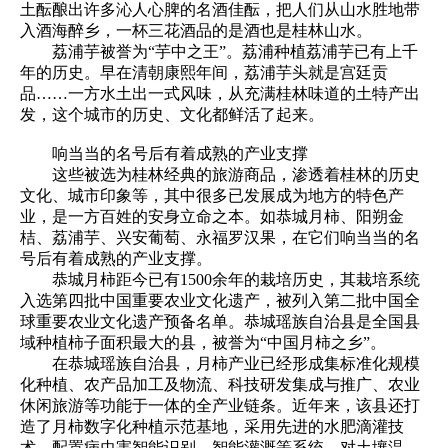
土酝酿出许多沁人心脾的名酒佳酝，把人们从山水胜地带
入酒海醉乡，一杯三花酒品的是酒也是桂林山水。
荔浦芋被誉为“芋中之王”。荔浦种植荔浦芋已有上千
年的历史。早在清朝康熙年间，荔浦芋头就是宫廷贡
品……一方水土出一式风味，从充满桂林味道的土特产出
发，这个城市的历史、文化都鲜活了起来。
响当当的名号后有着成熟的产业支撑
这些被选为桂林经典的旅游商品，渗透着桂林的历史
文化、城市印象等，其中很多已发展成为地方的特色产
业，是一方百姓的安身立命之本。如恭城月柿、阳朔金
桔、荔浦芋、兴安葡萄、永福罗汉果，在它们响当当的名
号后有着成熟的产业支撑。
恭城月柿距今已有1500余年的栽培历史，其栽培系统
入选第四批中国重要农业文化遗产，被列入第二批中国全
球重要农业文化遗产预备名单。恭城瑶族自治县是全国县
域种植柿子面积最大的县，被誉为“中国月柿之乡”。
在恭城瑶族自治县，月柿产业已经形成集标准化规模
化种植、农产品加工及物流、科技研发集成与推广、农业
休闲旅游等功能于一体的全产业链条。近年来，该县还打
造了月柿数字化种植示范基地，采用先进的水肥滴灌技
术，配置病虫害智能识别、智能灌溉等系统，对土壤温