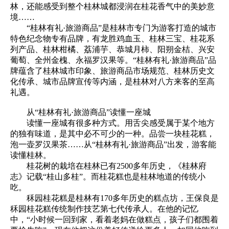
林，还能感受到整个桂林城都浸润在桂花香气中的美妙意
境……
“桂林有礼·旅游商品”是桂林市专门为游客打造的城市
特色纪念物专有品牌，有龙胜鸡血玉、桂林三宝、桂花系
列产品、桂林柑橘、荔浦芋、恭城月柿、阳朔金桔、兴安
葡萄、全州金槐、永福罗汉果等。“桂林有礼·旅游商品”品
牌蕴含了桂林城市印象、旅游商品市场规范、桂林历史文
化传承、城市品牌宣传等内涵，是桂林对八方来客的至高
礼遇。
从“桂林有礼·旅游商品”读懂一座城
读懂一座城有很多种方式。用舌尖感受属于某个地方
的独有味道，是其中必不可少的一种。品尝一块桂花糕，
泡一壶罗汉果茶……从“桂林有礼·旅游商品”出发，游客能
读懂桂林。
桂花树的栽培在桂林已有2500多年历史，《桂林府
志》记载“桂山多桂”。而桂花糕也是桂林地道的传统小
吃。
秝园桂花糕是桂林有170多年历史的糕点坊，王保良是
秝园桂花糕传统制作技艺第七代传承人。在他的记忆
中，“小时候一回到家，看着老妈在做糕点，孩子们都围着