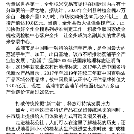
含量居世界第一，全州槐米交易市场也在国际国内占有十
分重要的一席之地。据统计，2023年全州县种植金槐27万
余亩，槐米产量1.8万吨，市场收购价达60元/公斤以上，直
接产值达10.8亿元。当前，全州县做大做强金槐产业，正
加快做好全州金槐系列标准制定工作，积极争取国家级金
槐检测检验中心落户全州，让全州成为名副其实的世界槐
米交易中心。
荔浦市是中国唯一独特的荔浦芋产地，是全国最大的
荔浦芋生产、加工、出口基地。该市不断推动荔浦芋全产
业链发展，“荔浦芋”品牌2000年获国家地理标志证明商
标，2015年获农业农村部地理标志，2017年入选中国名特
优新农产品目录，2017年至2019年连续三年获中国百强农
产品区域公用品牌，被中国质量认证中心评估品牌价值为
13.02亿元。现在，荔浦市的荔浦芋种植面积达5万多亩，
产业链价值超过20亿元。
打破传统挖掘“新”“潮”，释放可持续发展张力
如今，桂林这些名特优产品在保留传统风味的同时，
在市场上提供给人们体验的方式可谓又潮又有趣。
走进桂花公社，人们可以在这里了解桂花的历史，还
能直观地看到小小的桂花从生产线进去出来时便“变”成桂