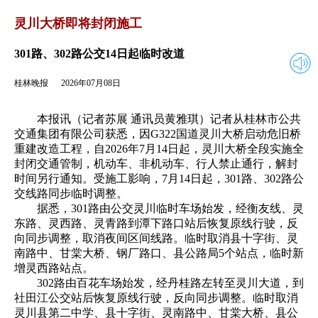
2026年07月08日
返回
灵川大桥即将封闭施工
301路、302路公交14日起临时改道
桂林晚报
2026年07月08日
本报讯（记者苏展 通讯员黄雅琪）记者从桂林市公共
交通集团有限公司获悉，因G322国道灵川大桥启动危旧桥
重建改造工程，自2026年7月14日起，灵川大桥全段实施全
封闭交通管制，机动车、非机动车、行人禁止通行，解封
时间另行通知。受施工影响，7月14日起，301路、302路公
交线路同步临时调整。
据悉，301路由公交灵川临时车场始发，经衡友线、灵
东路、灵西路、灵青路到潭下路口站后恢复原线行驶，反
向同步调整，取消夜间区间线路。临时取消县十字街、灵
南路中、甘棠大桥、钢厂路口、县公路局5个站点，临时新
增灵西路站点。
302路由百花车场始发，经丹桂路左转至灵川大道，到
社田江公交站后恢复原线行驶，反向同步调整。临时取消
灵川县第二中学、县十字街、灵南路中、甘棠大桥、县公