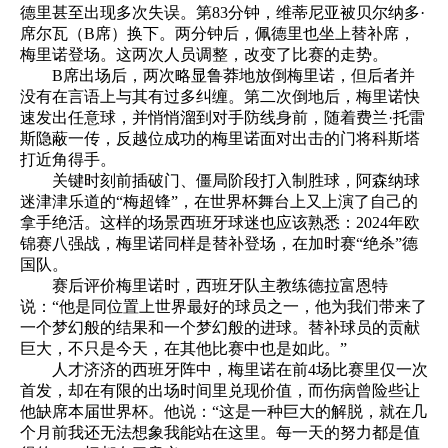
德里甚至出现多次失误。第83分钟，维蒂尼亚被贝尔纳多·
席尔瓦（B席）换下。两分钟后，佩德里也坐上替补席，
梅里诺登场。这两次人员调整，改变了比赛的走势。
B席出场后，两次略显鲁莽地放倒梅里诺，但后者并
没有在言语上与其有过多纠缠。第二次倒地后，梅里诺快
速发出任意球，并悄悄溜到对手防线身前，随着费兰·托雷
斯隐蔽一传，反越位成功的梅里诺面对出击的门将科斯塔
打近角得手。
关键时刻前插破门、僵局阶段打入制胜球，阿森纳球
迷津津乐道的“梅超锋”，在世界杯舞台上又上演了自己的
拿手绝活。这样的场景西班牙球迷也应该熟悉：2024年欧
锦赛八强战，梅里诺同样是替补登场，在加时赛“绝杀”德
国队。
赛后评价梅里诺时，西班牙队主教练德拉富恩特
说：“他是同位置上世界最好的球员之一，他为我们带来了
一个梦幻般的结果和一个梦幻般的进球。替补球员的贡献
巨大，不只是今天，在其他比赛中也是如此。”
人才济济的西班牙阵中，梅里诺在前4场比赛里仅一次
首发，却在有限的出场时间里兑现价值，而伤病曾险些让
他缺席本届世界杯。他说：“这是一种巨大的解脱，就在几
个月前我还无法想象我能站在这里。每一天的努力都是值