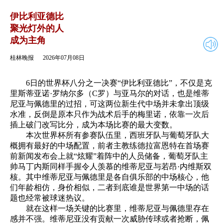
2026年07月08日
返回
伊比利亚德比
聚光灯外的人
成为主角
桂林晚报
2026年07月08日
6日的世界杯八分之一决赛“伊比利亚德比”，不仅是克
里斯蒂亚诺·罗纳尔多（C罗）与亚马尔的对话，也是维蒂
尼亚与佩德里的过招，可这两位新生代中场并未拿出顶级
水准，反倒是原本只作为战术后手的梅里诺，依靠一次后
插上破门改写比分，成为本场比赛的最大变数。
本次世界杯所有参赛队伍里，西班牙队与葡萄牙队大
概拥有最好的中场配置，前者主教练德拉富恩特在首场赛
前新闻发布会上就“炫耀”着阵中的人员储备，葡萄牙队主
帅马丁内斯同样手握令人羡慕的维蒂尼亚与若昂·内维斯双
核。其中维蒂尼亚与佩德里是各自俱乐部的中场核心，他
们年龄相仿，身价相似，二者到底谁是世界第一中场的话
题也经常被球迷热议。
就在这样一场关键的比赛里，维蒂尼亚与佩德里存在
感并不强。维蒂尼亚没有贡献一次威胁传球或者抢断，佩