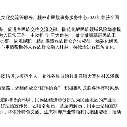
化交流等服务。桂林市民族事务服务中心2023年荣获全国
务、促进各民族交往交流交融、防范化解民族领域风险隐患提
融入日常工作，主动担当“三大角色”，做实做细基层民族工
法办事、依规履职，精准保障各族群众合法权益，稳妥化解民
用心用情帮助外来各族群众融入桂林，持续增进各民族文化、
团结进步模范个人、龙胜各族自治县龙脊镇大寨村村民潘保
富路，还组织成立“红瑶协会”，积极推动龙胜各瑶寨移风易
稳定和谐的环境，民族团结进步促进法为民族地区的产业扶
当好法治宣传员、团结引领员、基层调解员，用乡土话语宣讲
示，将依托特色文旅、生态种养产业带领村民抱团增收，推动