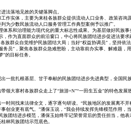
进法落地见效的关键落脚点。
作实体，主要为来桂各族群众提供流动人口业务、政策咨询及文
民委列为少数民族流动人口服务管理工作典型案例予以推广。
体系和治理能力现代化的重大标志性成果。为基层做好民族事
示，作为直面群众的前沿窗口，中心将民族团结进步促进法要求
导各族群众自觉维护民族团结大局；当好“权益协调员”，坚持依
服务员”，聚焦各族群众急难愁盼，主动靠前办实事、解难题，
梦”的目标任务。
一批扎根基层、甘于奉献的民族团结进步先进典型，全国民族
大寨村各族群众走上了“旅游+N”“一田生五金”的特色发展致
。
时间找来法律全文，逐字逐句研读。“民族地区的发展离不开
事创业更有底气。”潘保玉说，“我会持续发挥先锋模范作用，
国民族团结进步模范，潘保玉始终牢记荣誉背后的责任担当，他表
亮桂林民族团结示范底色。