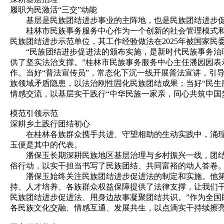
履职为民激活“三交”动能
基层是民族团结进步事业的主阵地，也是民族团结进步促
桂林市民族事务服务中心作为一个创新的社会管理模式和工
民族团结进步示范单位，其工作经验做法在2025年被国家
“民族团结进步促进法的颁布实施，是新时代民族事务治理
供了坚实法治支撑。”桂林市民族事务服务中心主任潘园园表
作。当好“普法宣传员”，常态化下沉一线开展普法宣讲，引
族领域矛盾隐患，以法治刚性固化民族团结成果；当好“民生
情感交流，以基层实干践行“中华民族一家亲，同心共筑中国
模范引领示范
深耕乡土践行团结初心
在桂林各族群众携手共进、守望相助的生动实践中，涌现出
玉便是其中的代表。
潘保玉长期深耕民族地区基层治理与乡村振兴一线，团结带领
俗行动，以实干担当书写了民族团结、共同富裕的动人答卷
潘保玉始终关注民族团结进步促进法的制定和实施。他第一
持、人才培养、各族群众权益保障提供了法律支撑，让我们干
民族团结进步促进法、用身边故事凝聚团结共识。”作为全
各民族文化交融、情感互通、发展共生，以点滴实干持续擦