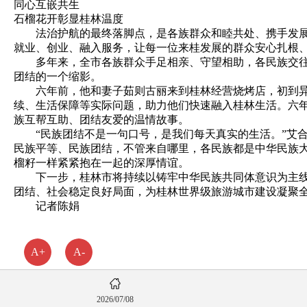
同心互嵌共生
石榴花开彰显桂林温度
法治护航的最终落脚点，是各族群众和睦共处、携手发展的
就业、创业、融入服务，让每一位来桂发展的群众安心扎根
多年来，全市各族群众手足相亲、守望相助，各民族交往交
团结的一个缩影。
六年前，他和妻子茹则古丽来到桂林经营烧烤店，初到异乡
续、生活保障等实际问题，助力他们快速融入桂林生活。六
族互帮互助、团结友爱的温情故事。
“民族团结不是一句口号，是我们每天真实的生活。”艾合
民族平等、民族团结，不管来自哪里，各民族都是中华民族
榴籽一样紧紧抱在一起的深厚情谊。
下一步，桂林市将持续以铸牢中华民族共同体意识为主线，
团结、社会稳定良好局面，为桂林世界级旅游城市建设凝聚
记者陈娟
A+
A-
2026/07/08