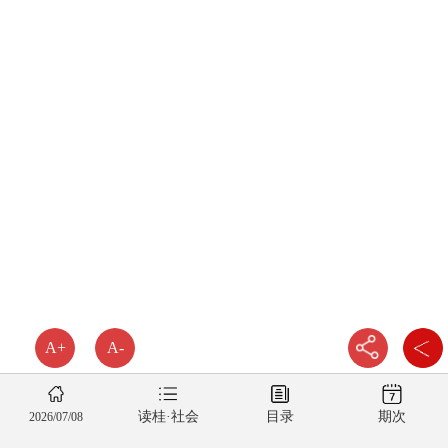
A+
A-
读桂·社会
目录
期次
2026/07/08