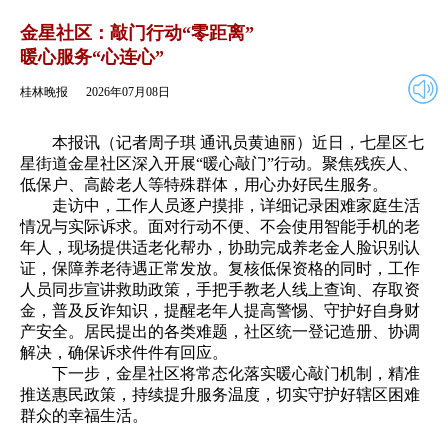
2026年07月08日
返回
金星社区：敲门行动“零距离”
暖心服务“心连心”
桂林晚报
2026年07月08日
本报讯（记者周子琪 通讯员黄迪丽）近日，七星区七
星街道金星社区深入开展“暖心敲门”行动。聚焦残疾人、
低保户、高龄老人等特殊群体，用心办好民生服务。
走访中，工作人员逐户摸排，详细记录困难家庭生活
情况与实际诉求。面对行动不便、不会使用智能手机的老
年人，现场提供适老化帮办，协助完成养老金人脸识别认
证，保障养老待遇正常发放。复核低保资格的同时，工作
人员同步宣讲救助政策，手把手教老人线上查询、存取资
金，普及反诈知识，提醒老年人提高警惕、守护好自身财
产安全。居民提出的各类难题，社区统一登记造册、协调
解决，确保诉求件件有回应。
下一步，金星社区将常态化落实暖心敲门机制，精准
推送惠民政策，持续提升服务温度，切实守护好辖区困难
群众的幸福生活。