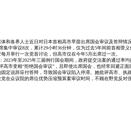
2026年07月08日
体和各界人士近日对日本首相高市早苗出席国会审议及答辩情况
中审议8次，累计29小时36分钟，仅为过去5年间前首相菅义
，应每月举行一次党首讨论，但高市仅在今年5月出席过一次。
23年至2025年三届例行国会期间，政府提交法案的通过率均接
高市变相“拒绝国会审议”，且即使出席国会，也经常回避正面
定说辞应付答辩，导致国会审议陷入停滞。她批评高市、执政
在众议院的席位优势压缩预算案审议时间，不顾在野党反对强