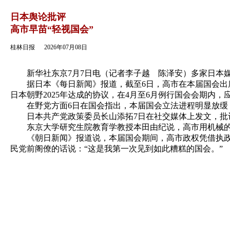
返回
日本舆论批评
高市早苗“轻视国会”
桂林日报
2026年07月08日
新华社东京7月7日电（记者李子越 陈泽安）多家日本媒
据日本《每日新闻》报道，截至6日，高市在本届国会出席集
日本朝野2025年达成的协议，在4月至6月例行国会会期内
在野党方面6日在国会指出，本届国会立法进程明显放缓：20
日本共产党政策委员长山添拓7日在社交媒体上发文，批评
东京大学研究生院教育学教授本田由纪说，高市用机械的固
《朝日新闻》报道说，本届国会期间，高市政权凭借执政党
民党前阁僚的话说：“这是我第一次见到如此糟糕的国会。”