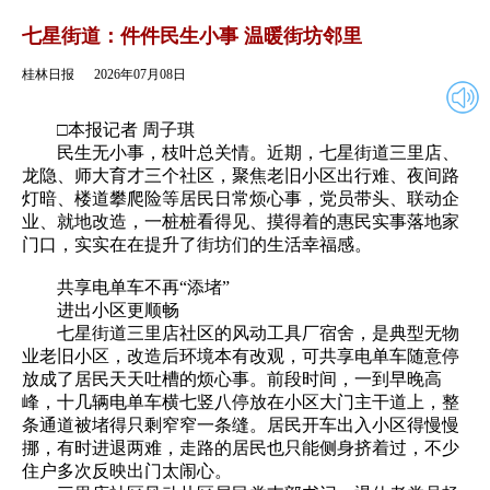
2026年07月08日
返回
七星街道：件件民生小事 温暖街坊邻里
桂林日报
2026年07月08日
□本报记者 周子琪
民生无小事，枝叶总关情。近期，七星街道三里店、
龙隐、师大育才三个社区，聚焦老旧小区出行难、夜间路
灯暗、楼道攀爬险等居民日常烦心事，党员带头、联动企
业、就地改造，一桩桩看得见、摸得着的惠民实事落地家
门口，实实在在提升了街坊们的生活幸福感。
共享电单车不再“添堵”
进出小区更顺畅
七星街道三里店社区的风动工具厂宿舍，是典型无物
业老旧小区，改造后环境本有改观，可共享电单车随意停
放成了居民天天吐槽的烦心事。前段时间，一到早晚高
峰，十几辆电单车横七竖八停放在小区大门主干道上，整
条通道被堵得只剩窄窄一条缝。居民开车出入小区得慢慢
挪，有时进退两难，走路的居民也只能侧身挤着过，不少
住户多次反映出门太闹心。