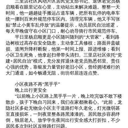
三里店社区风动片区居民党支部书记、退休老党员杨
启顺看在眼里记在心里，主动站出来解决难题。整整一天
时间，他一趟趟徒手搬运占道车辆，把所有乱停的电单车
统一挪到百米外规范停车区内。清理完车辆，他又手写张
贴“禁止小黄车乱停放”的温馨提示，动员居民自治巡逻，
每天早晚值守在小区门口，耐心劝导骑行市民规范停车。
平日里杨启顺更是小区随叫随到的“大管家”，看到路
边树枝过高存在安全隐患，主动拿工具修枝；路面井盖破
损、道闸升降杆断裂，他第一时间上报、跟进维修；看到
小区卫生死角，他拿起扫帚带头清扫。三里店社区依托“党
建+居民自治”模式，充分发挥退休老党员熟悉邻里、责任
心强的优势，靠银发力量管好老旧小区，曾经拥堵难行的
大门通道，如今畅通无阻，街坊邻居连连点赞。
小区夜路不再“黑乎乎”
晚上出行更安全
“以前晚上小区路上黑乎乎一片，晚上吃完饭不敢下楼
散步，孩子下晚自习回来，我们在家都揪着心。”此前，龙
隐社区多处无物业小区主干道路灯年久老化，灯光微弱甚
至直接损坏，一到夜里整条路黑漆漆的。居民散步容易绊
倒，独居老人、放学学生夜间出行安全感大打折扣，不少
居民多次到社区反映路灯问题。