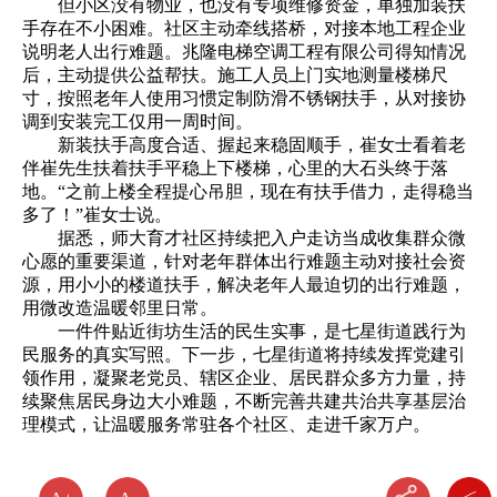
但小区没有物业，也没有专项维修资金，单独加装扶
手存在不小困难。社区主动牵线搭桥，对接本地工程企业
说明老人出行难题。兆隆电梯空调工程有限公司得知情况
后，主动提供公益帮扶。施工人员上门实地测量楼梯尺
寸，按照老年人使用习惯定制防滑不锈钢扶手，从对接协
调到安装完工仅用一周时间。
新装扶手高度合适、握起来稳固顺手，崔女士看着老
伴崔先生扶着扶手平稳上下楼梯，心里的大石头终于落
地。“之前上楼全程提心吊胆，现在有扶手借力，走得稳当
多了！”崔女士说。
据悉，师大育才社区持续把入户走访当成收集群众微
心愿的重要渠道，针对老年群体出行难题主动对接社会资
源，用小小的楼道扶手，解决老年人最迫切的出行难题，
用微改造温暖邻里日常。
一件件贴近街坊生活的民生实事，是七星街道践行为
民服务的真实写照。下一步，七星街道将持续发挥党建引
领作用，凝聚老党员、辖区企业、居民群众多方力量，持
续聚焦居民身边大小难题，不断完善共建共治共享基层治
理模式，让温暖服务常驻各个社区、走进千家万户。