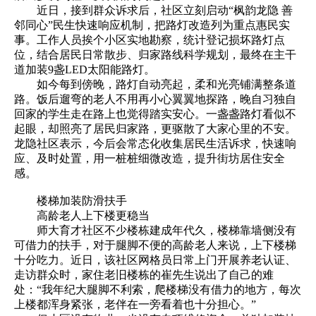
近日，接到群众诉求后，社区立刻启动“枫韵龙隐 善
邻同心”民生快速响应机制，把路灯改造列为重点惠民实
事。工作人员挨个小区实地勘察，统计登记损坏路灯点
位，结合居民日常散步、归家路线科学规划，最终在主干
道加装9盏LED太阳能路灯。
如今每到傍晚，路灯自动亮起，柔和光亮铺满整条道
路。饭后遛弯的老人不用再小心翼翼地探路，晚自习独自
回家的学生走在路上也觉得踏实安心。一盏盏路灯看似不
起眼，却照亮了居民归家路，更驱散了大家心里的不安。
龙隐社区表示，今后会常态化收集居民生活诉求，快速响
应、及时处置，用一桩桩细微改造，提升街坊居住安全
感。
楼梯加装防滑扶手
高龄老人上下楼更稳当
师大育才社区不少楼栋建成年代久，楼梯靠墙侧没有
可借力的扶手，对于腿脚不便的高龄老人来说，上下楼梯
十分吃力。近日，该社区网格员日常上门开展养老认证、
走访群众时，家住老旧楼栋的崔先生说出了自己的难
处：“我年纪大腿脚不利索，爬楼梯没有借力的地方，每次
上楼都浑身紧张，老伴在一旁看着也十分担心。”