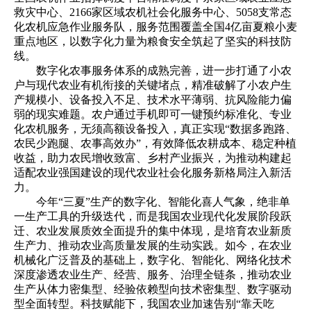
救灾中心、2166家区域农机社会化服务中心、5058支常态
化农机应急作业服务队，服务范围覆盖全国4亿亩夏粮小麦
重点地区，以数字化力量为粮食安全筑起了坚实的科技防
线。
数字化农事服务体系的成熟完善，进一步打通了小农
户与现代农业有机衔接的关键堵点，精准破解了小农户生
产规模小、设备投入不足、技术水平薄弱、抗风险能力偏
弱的现实难题。农户通过手机即可一键预约标准化、专业
化农机服务，无须高额设备投入，真正实现“数据多跑路、
农民少跑腿、农事高效办”，有效降低农耕成本、稳定种植
收益，助力农民增收致富、乡村产业振兴，为推动构建起
适配农业强国建设的现代农业社会化服务新格局注入新活
力。
今年“三夏”生产的数字化、智能化喜人气象，绝非单
一生产工具的升级迭代，而是我国农业现代化发展阶段跃
迁、农业发展质效全面提升的集中体现，是培育农业新质
生产力、推动农业高质量发展的生动实践。如今，在农业
机械化广泛普及的基础上，数字化、智能化、网络化技术
深度渗透农业生产、经营、服务、治理全链条，推动农业
生产从体力密集型、经验依赖型向技术密集型、数字驱动
型全面转型。科技赋能下，我国农业加速告别“靠天吃