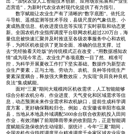
出，“加快农业人工智能技术创新、应用场景拓展和产业生
态营造”，为新时代农业农村现代化提供了有力指引。
数字赋能让农业生产有了清晰的“数字底图”。依托北
斗导航、遥感监测等技术手段，县级尺度的气象信息、小
麦成熟度信息、机收进度信息等实现了实时获取和动态更
新。全国农机作业指挥调度平台联网农机超过220万台，海
量信息被快速汇聚并及时推送至各级农事服务中心和农机
手，为跨区机收提供了更加全面、准确的信息支撑。过
去“凭经验看天吃饭”的传统模式正在改变，“用数据感知农
情”成为现今常态。农业生产各项底数一目了然、精准可
控，为科学开展夏收工作打下坚实基础。数据作为新型农
业生产要素，正与土地、劳动力、农机、良种等传统生产
要素深度耦合，释放强大乘数效应，为实现“良田良种良机
良法”集成赋能。
面对“三夏”期间大规模跨区机收需求，人工智能能够
综合分析农机分布、作业进度、天气变化和区域需求等信
息，动态预测未来作业需求和农机缺口，提前生成科学调
度方案，更好确保颗粒归仓。例如，在安徽省阜阳市临泉
县，当地从本地及外域调配5000余台联合收割机投入田间
作业，有效消解了前期降雨带来的收割阻力，正是智能调
度赋能应急保收的生动缩影。据统计，今年“三夏”期间，
全国农机作业指挥调度平台精准调度千余家区域农业应急