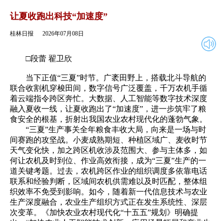
2026年07月08日
返回
让夏收跑出科技“加速度”
桂林日报
2026年07月08日
□段蕾 翟卫欣
当下正值“三夏”时节。广袤田野上，搭载北斗导航的
联合收割机穿梭田间，数字信号广泛覆盖，千万农机手循
着云端指令跨区奔忙。大数据、人工智能等数字技术深度
融入夏收一线，让夏收跑出了“加速度”，进一步筑牢了粮
食安全的根基，折射出我国农业农村现代化的蓬勃气象。
“三夏”生产事关全年粮食丰收大局，向来是一场与时
间赛跑的攻坚战。小麦成熟期短、种植区域广、麦收时节
天气变化快，加之跨区机收涉及范围大、参与主体多，如
何让农机及时到位、作业高效衔接，成为“三夏”生产的一
道关键考题。过去，农机跨区作业的组织调度多依靠电话
联系和经验判断，区域间农机供需难以及时匹配，整体组
织效率不免受到影响。如今，随着新一代信息技术与农业
生产深度融合，农业生产组织方式正在发生系统性、深层
次变革。《加快农业农村现代化“十五五”规划》明确提