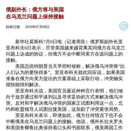
2026年07月08日
返回
俄副外长：俄方将与美国
在乌克兰问题上保持接触
桂林日报
2026年07月08日
新华社莫斯科7月6日电（记者周良）俄罗斯副外长里
亚布科夫6日表示，尽管美国越来越背离其同俄方在乌克兰
问题上达成的协议，但俄方不会中断同美方在该问题上的
接触。
美国总统特朗普当天早些时候称，解决俄乌冲突将“比
人们认为的要快得多”。里亚布科夫就此回应说，如果美国
准备在俄方向美方提出的方案基础上采取行动，冲突确实
很快能得到解决。
里亚布科夫说，美国官员最近种种言行表明，他们倾
向于放弃通过和平谈判以及寻求妥协的方式来解决俄乌冲
突。反对和平解决俄乌冲突的国家正试图利用这一点，北
约和欧盟领导人试图拉拢美国，这加剧了冲突紧张局势。
里亚布科夫表示，即便如此，俄方任何情况下也不会
中断俄美在乌克兰问题上的接触。他说，俄外长拉夫罗夫
和美国务卿鲁比奥保持着口头和书面联系，俄美两国工作