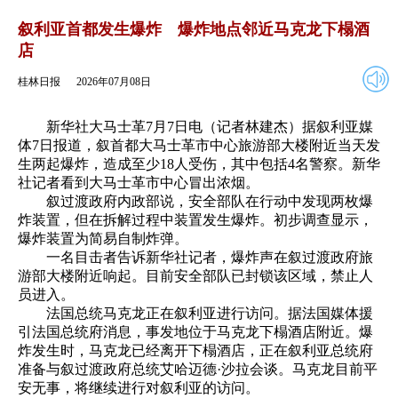
2026年07月08日
返回
叙利亚首都发生爆炸 爆炸地点邻近马克龙下榻酒
店
桂林日报
2026年07月08日
新华社大马士革7月7日电（记者林建杰）据叙利亚媒
体7日报道，叙首都大马士革市中心旅游部大楼附近当天发
生两起爆炸，造成至少18人受伤，其中包括4名警察。新华
社记者看到大马士革市中心冒出浓烟。
叙过渡政府内政部说，安全部队在行动中发现两枚爆
炸装置，但在拆解过程中装置发生爆炸。初步调查显示，
爆炸装置为简易自制炸弹。
一名目击者告诉新华社记者，爆炸声在叙过渡政府旅
游部大楼附近响起。目前安全部队已封锁该区域，禁止人
员进入。
法国总统马克龙正在叙利亚进行访问。据法国媒体援
引法国总统府消息，事发地位于马克龙下榻酒店附近。爆
炸发生时，马克龙已经离开下榻酒店，正在叙利亚总统府
准备与叙过渡政府总统艾哈迈德·沙拉会谈。马克龙目前平
安无事，将继续进行对叙利亚的访问。