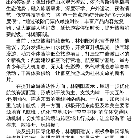
出的答案是：跳出传统山水观光模式，依托喀斯特地貌与
生态优势，融入旅居康养、深度研学、户外运动、夜游演
艺、低空科技等业态，将“单一景点游览”升级为“多元休闲
度假”。“通过破除门票依赖拉时长，丰富产品内容拉复
购，做大旅游人均消费，延长游客停留时长，提升旅游消
费能级。”林朝阳说。
当前，低空旅游持续走热，林朝阳对此寄予厚望。他
建议，充分发挥桂林山水优势，开发直升机观光、热气球
漫游、动力伞体验等低空旅游项目，打造空中俯瞰山水的
全新视角；配套建设低空飞行营地、航空研学基地，举办
青少年无人机竞赛、无人机光影秀、热气球挑战赛等赛事
活动，丰富体验供给，让低空旅游成为桂林文旅的新名
片。
在提升旅游通达性方面，林朝阳表示，应进一步优化
航线资源配置，形成以干线为主、支线为辅、干支互补，
衔接国内、连通东盟的航线网络结构。一方面，加密国内
重点城市航线；另一方面，积极开通东南亚及欧美主要客
源地直飞航班，优化“空地联运”“空空中转”的立体交通联
动机制，切实降低跨境与跨区域出行成本，让全球游客“进
得来、散得开、玩得畅”。
谈及提升国际化服务，林朝阳建议，积极争取国际航
线恢复和加密，深耕东盟基本盘，拓展日本、韩国、澳大