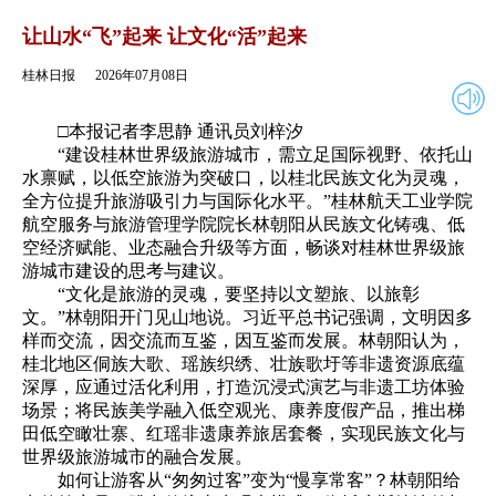
2026年07月08日
返回
让山水“飞”起来 让文化“活”起来
桂林日报
2026年07月08日
□本报记者李思静 通讯员刘梓汐
“建设桂林世界级旅游城市，需立足国际视野、依托山
水禀赋，以低空旅游为突破口，以桂北民族文化为灵魂，
全方位提升旅游吸引力与国际化水平。”桂林航天工业学院
航空服务与旅游管理学院院长林朝阳从民族文化铸魂、低
空经济赋能、业态融合升级等方面，畅谈对桂林世界级旅
游城市建设的思考与建议。
“文化是旅游的灵魂，要坚持以文塑旅、以旅彰
文。”林朝阳开门见山地说。习近平总书记强调，文明因多
样而交流，因交流而互鉴，因互鉴而发展。林朝阳认为，
桂北地区侗族大歌、瑶族织绣、壮族歌圩等非遗资源底蕴
深厚，应通过活化利用，打造沉浸式演艺与非遗工坊体验
场景；将民族美学融入低空观光、康养度假产品，推出梯
田低空瞰壮寨、红瑶非遗康养旅居套餐，实现民族文化与
世界级旅游城市的融合发展。
如何让游客从“匆匆过客”变为“慢享常客”？林朝阳给