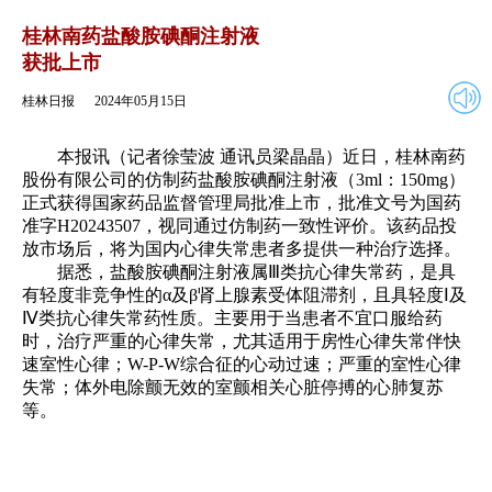
2024年05月15日
返回
桂林南药盐酸胺碘酮注射液
获批上市
桂林日报
2024年05月15日
本报讯（记者徐莹波 通讯员梁晶晶）近日，桂林南药
股份有限公司的仿制药盐酸胺碘酮注射液（3ml：150mg）
正式获得国家药品监督管理局批准上市，批准文号为国药
准字H20243507，视同通过仿制药一致性评价。该药品投
放市场后，将为国内心律失常患者多提供一种治疗选择。
据悉，盐酸胺碘酮注射液属Ⅲ类抗心律失常药，是具
有轻度非竞争性的α及β肾上腺素受体阻滞剂，且具轻度Ⅰ及
Ⅳ类抗心律失常药性质。主要用于当患者不宜口服给药
时，治疗严重的心律失常，尤其适用于房性心律失常伴快
速室性心律；W-P-W综合征的心动过速；严重的室性心律
失常；体外电除颤无效的室颤相关心脏停搏的心肺复苏
等。