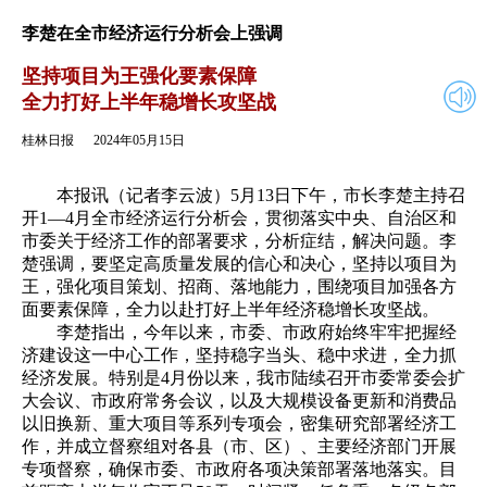
2024年05月15日
返回
李楚在全市经济运行分析会上强调
坚持项目为王强化要素保障
全力打好上半年稳增长攻坚战
桂林日报
2024年05月15日
本报讯（记者李云波）5月13日下午，市长李楚主持召
开1—4月全市经济运行分析会，贯彻落实中央、自治区和
市委关于经济工作的部署要求，分析症结，解决问题。李
楚强调，要坚定高质量发展的信心和决心，坚持以项目为
王，强化项目策划、招商、落地能力，围绕项目加强各方
面要素保障，全力以赴打好上半年经济稳增长攻坚战。
李楚指出，今年以来，市委、市政府始终牢牢把握经
济建设这一中心工作，坚持稳字当头、稳中求进，全力抓
经济发展。特别是4月份以来，我市陆续召开市委常委会扩
大会议、市政府常务会议，以及大规模设备更新和消费品
以旧换新、重大项目等系列专项会，密集研究部署经济工
作，并成立督察组对各县（市、区）、主要经济部门开展
专项督察，确保市委、市政府各项决策部署落地落实。目