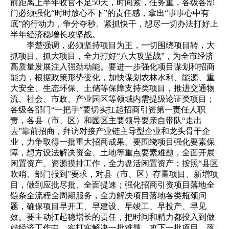
前距离上半年收官不足50天，时间紧，任务重，各级各部
门必须强化“时时放心不下”的责任感，拿出“事事心中有
底”的行动力，争分夺秒、紧抓快干，想尽一切办法打好上
半年经济稳增长攻坚战。
李楚强调，必须坚持项目为王，一切围绕项目转，大
抓项目、抓大项目，全力打好“八大攻坚战”，为全市经济
高质量发展注入强劲动能。要进一步强化项目谋划和招商
能力，根据政策形势变化，加快谋划农林水利、能源、重
大安全、生态环保、土储等保障支持类项目，推进交通物
流、社会、市政、产业园区等领域内需提级论证类项目；
各级各部门“一把手”要切实扛起招商引资第一责任人职
责，各县（市、区）和园区主要领导要亲自带队“走出
去”靠前招商，拜访对接产业链主导型企业和龙头骨干企
业，力争取得一批重大招商成果。要围绕项目强化要素保
障，想方设法解决资金、土地等重点要素难题，全面开展
闲置资产、资源摸排工作，全力盘活闲置资产；按照“县区
吹哨、部门报到”要求，对县（市、区）存量项目、新增项
目，做到应批尽批、全面提速；强化招商引资项目落地全
链条全流程全周期服务，全力解决项目落地各类瓶颈问
题，确保项目早开工、早建设、早竣工、早投产、早见
效。要主动扛起稳增长的责任，把时间和精力都投入到做
好经济工作中，实打实解决一批难题、攻下一批项目、落