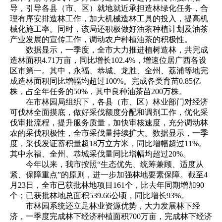
导，引导各县（市、区）就地就近承担造林绿化任务，合
理有序安排造林工作，加大机械造林工具的投入，提高机
械化施工率。同时，该局还积极做好油茶种植计划及油茶
产业发展的宣传工作，调动农户种植油茶的积极性。
数据显示，一季度，全市大力推进植树造林，共完成
造林面积4.71万亩，同比增长102.4%，增速位居广西各设
区市第一。其中，永福、恭城、龙胜、全州、荔浦等地完
成造林面积同比增幅均超过100%。完成各类育苗0.85亿
株，占全年任务的50%，其中良种油茶苗200万株。
在市林园局组织下，各县（市、区）林业部门对经济
可伐林全面摸底，做好采伐额度分配和调剂工作，优化采
伐审批流程，提升服务质量，加快审核速度，充分调动林
农的采伐积极性，全市采伐量持续扩大。数据显示，一季
度，采伐发证蓄积量超18万立方米，同比增幅超过11%。
其中永福、全州、恭城采伐量同比增幅均超过20%。
今年以来，我市按照“生态优先、统筹兼顾、适度从
紧、保障重点”的原则，进一步加强林地要素保障。截至4
月23日，全市已获批林地项目161个，比去年同期增加90
个；已获批林地总面积539.66公顷，同比增长93%。
市林园系统还立足林业资源优势，大力发展林下经
济，一季度完成林下经济种植面积700万亩，完成林下经济