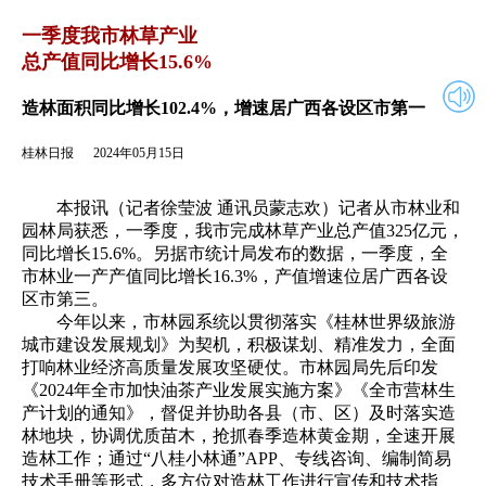
2024年05月15日
返回
一季度我市林草产业
总产值同比增长15.6%
造林面积同比增长102.4%，增速居广西各设区市第一
桂林日报
2024年05月15日
本报讯（记者徐莹波 通讯员蒙志欢）记者从市林业和
园林局获悉，一季度，我市完成林草产业总产值325亿元，
同比增长15.6%。另据市统计局发布的数据，一季度，全
市林业一产产值同比增长16.3%，产值增速位居广西各设
区市第三。
今年以来，市林园系统以贯彻落实《桂林世界级旅游
城市建设发展规划》为契机，积极谋划、精准发力，全面
打响林业经济高质量发展攻坚硬仗。市林园局先后印发
《2024年全市加快油茶产业发展实施方案》《全市营林生
产计划的通知》，督促并协助各县（市、区）及时落实造
林地块，协调优质苗木，抢抓春季造林黄金期，全速开展
造林工作；通过“八桂小林通”APP、专线咨询、编制简易
技术手册等形式，多方位对造林工作进行宣传和技术指