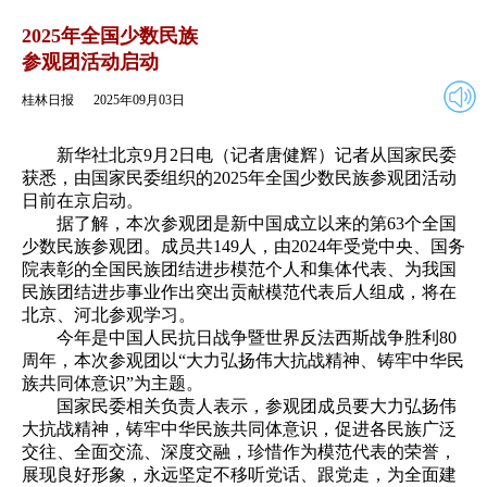
2025年09月03日
返回
2025年全国少数民族
参观团活动启动
桂林日报
2025年09月03日
新华社北京9月2日电（记者唐健辉）记者从国家民委
获悉，由国家民委组织的2025年全国少数民族参观团活动
日前在京启动。
据了解，本次参观团是新中国成立以来的第63个全国
少数民族参观团。成员共149人，由2024年受党中央、国务
院表彰的全国民族团结进步模范个人和集体代表、为我国
民族团结进步事业作出突出贡献模范代表后人组成，将在
北京、河北参观学习。
今年是中国人民抗日战争暨世界反法西斯战争胜利80
周年，本次参观团以“大力弘扬伟大抗战精神、铸牢中华民
族共同体意识”为主题。
国家民委相关负责人表示，参观团成员要大力弘扬伟
大抗战精神，铸牢中华民族共同体意识，促进各民族广泛
交往、全面交流、深度交融，珍惜作为模范代表的荣誉，
展现良好形象，永远坚定不移听党话、跟党走，为全面建