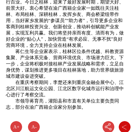
行百业。今日之桂林，迎来了最好发展时期，期望大好、
前景大好。衷心希望在渝广西籍企业家一如既往关注桂
林、布局桂林、深耕桂林，发挥乡友、商会桥梁纽带作
用，当好家乡发展的“参谋员”“助力者”，引导更多企业和
客商到桂林投资兴业、创新创业，推动科创赋能产业发
展，实现互利共赢。我们将坚持亲而有度、清而有为，做
好企业的“贴心人”，加快营造“有求必应、无事不扰”良好
营商环境，全力支持企业在桂林发展。
蒋仁生等企业家表示，桂林区位条件优越、科教资源
集聚、产业体系完备、营商环境优良、市场潜力巨大。下
一步，企业将积极对接桂林产业发展战略和需求，立足自
身优势，谋划推进更多项目在桂林落地，助力世界级旅游
城市建设奋进突破。
在重庆考察期间，李楚还来到重庆金融会展中心、江
北区川江航运文化公园、江北区数字化城市运行和治理中
心进行了考察交流。
市领导蒋育亮，灌阳县和市直有关单位主要负责同
志，部分在渝广西籍企业家分别参加。
A+
A-