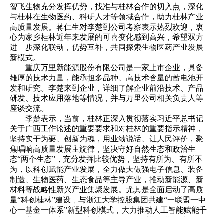
智飞生物充分发挥优势，找准与桂林合作的切入点，深化
与桂林在生物医药、科研人才等领域合作，助力桂林产业
高质量发展。蒋仁生对李楚到公司考察表示热烈欢迎，衷
心为家乡桂林近年来发展的可喜变化感到高兴，希望双方
进一步深化联动，优势互补，共同探索生物医药产业发展
新模式。
重庆万里新能源股份有限公司是一家上市企业，具备
雄厚的技术力量，能承担多品种、高技术含量的蓄电池开
发和研究。李楚来到企业，详细了解企业前沿技术、产品
研发、技术应用落地等情况，并与万里公司相关负责人等
座谈交流。
李楚表示，当前，桂林正深入贯彻落实习近平总书记
关于广西工作论述的重要要求和对桂林的重要指示精神，
坚持实干为要、创新为魂，用业绩说话、让人民评价，聚
焦唱响高质量发展主旋律，坚决守好自然生态和政治生
态“两个生态”，充分发挥比较优势，坚持有所为、有所不
为，以科创赋能产业发展，全力做大做强电子信息、装备
制造、生物医药、生态食品等主导产业，推动新能源、新
材料等战略性新兴产业集聚发展。尤其是全面启动了高质
量“科创桂林”建设，与浙江大学控股集团共建“一联盟一中
心一基金一体系”新型科创模式，大力推动人工智能赋能千