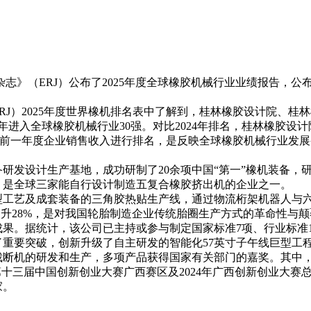
2025年09月03日
（ERJ）公布了2025年度全球橡胶机械行业业绩报告，公布了
）2025年度世界橡机排名表中了解到，桂林橡胶设计院、桂
连续三年进入全球橡胶机械行业30强。对比2024年排名，桂林橡
前一年度企业销售收入进行排名，是反映全球橡胶机械行业发展
发设计生产基地，成功研制了20余项中国“第一”橡机装备，
，是全球三家能自行设计制造五复合橡胶挤出机的企业之一。
艺及成套装备的三角胶热贴生产线，通过物流桁架机器人与六
提升28%，是对我国轮胎制造企业传统胎圈生产方式的革命性与
据统计，该公司已主持或参与制定国家标准7项、行业标准14项
重要突破，创新升级了自主研发的智能化57英寸子午线巨型工
研发和生产，多项产品获得国家有关部门的嘉奖。其中，自主研发的
第十三届中国创新创业大赛广西赛区及2024年广西创新创业大
家。