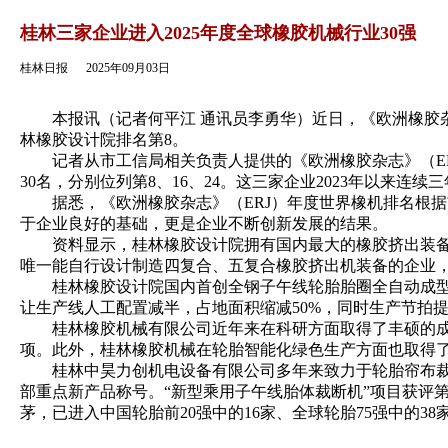
返回
桂林三家企业进入2025年度全球橡胶机械行业30强
桂林日报
2025年09月03日
本报讯（记者何平江 通讯员李勇华）近日，《欧洲橡胶杂志》
林橡胶设计院排名第8。
记者从市工信局相关负责人提供的《欧洲橡胶杂志》（ERJ
30名，分别位列第8、16、24。这三家企业2023年以来
据悉，《欧洲橡胶杂志》（ERJ）年度世界橡机排名根据
于企业良好的基础，更是企业不断创新发展的结果。
资料显示，桂林橡胶设计院拥有国内最大的橡胶挤出装备研
唯一能自行设计制造四复合、五复合橡胶挤出机装备的企业
桂林橡胶设计院国内首创全钢子午线轮胎胎圈全自动成型工
让生产线人工配置减半，占地面积缩减50%，同时生产节拍
桂林橡胶机械有限公司近年来在科研方面取得了丰硕的成果。
项。此外，桂林橡胶机械在轮胎智能化绿色生产方面也取得了
桂林中昊力创机电设备有限公司多年来致力于轮胎帘布裁断机的
部重点新产品称号。“新型乘用子午线胎体裁断机”项目获评
茅，已进入中国轮胎前20强中的16家、全球轮胎75强中的38