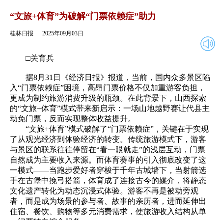
2025年09月03日
返回
“文旅+体育”为破解“门票依赖症”助力
桂林日报
2025年09月03日
□关育兵
据8月31日《经济日报》报道，当前，国内众多景区陷
入“门票依赖症”困境，高昂门票价格不仅加重游客负担，
更成为制约旅游消费升级的瓶颈。在此背景下，山西探索
的“文旅+体育”模式带来新启示：一场山地越野赛让代县主
动免门票，反而实现整体收益提升。
“文旅+体育”模式破解了“门票依赖症”，关键在于实现
了从观光经济到体验经济的转变。传统旅游模式下，游客
与景区的联系往往停留在“看一眼就走”的浅层互动，门票
自然成为主要收入来源。而体育赛事的引入彻底改变了这
一模式——当跑步爱好者穿梭于千年古城墙下，当射箭选
手在古堡中挽弓搭箭，体育成了连接古今的媒介，将静态
文化遗产转化为动态沉浸式体验。游客不再是被动旁观
者，而是成为场景的参与者、故事的亲历者，进而延伸出
住宿、餐饮、购物等多元消费需求，使旅游收入结构从单