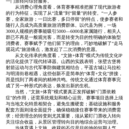
一门票转向综合服务。
从消费心理角度看，体育赛事精准把握了现代旅游者
的行为特征，实现了从“流量”到“留量”的转变。“一人参
赛，全家旅游；一日比赛，多日停留”的特点，使参赛者和
随行人员成为高质量旅游消费群体。以代县为例，一场
3000人规模的赛事能吸引5000—6000名家属随行，相关人
群已不再是一般观光客，而是转变为目的性明确的体验型
消费者。赛事赋予了他们留下的理由，巧妙地破解了“走马
观花式”旅游痛点，激发起了二次消费的意愿。
从文化传承的角度看，“文旅+体育”模式为传统文化IP
的活化提供了现代转译器。山西的实践表明，张壁古堡将
射箭运动与古代军事防御建筑相结合，平遥古城让马拉松
与明清街巷相遇，这些创新不是简单的“体育+文化”拼接，
而是找到了两者间的精神共鸣。传统文化通过体育赛事完
成了另一种形式的表达，焕发出新的生机。
当然，“文旅+体育”模式要真正发挥破解“门票依赖
症”的作用，还需系统规划和精心运营。赛事项目选择上须
与当地文化特质相契合，避免生搬硬套；基础设施和服务
配套方面则须全面提升，确保稳稳接住赛事带来的消费需
求；经营理念的转变则尤其重要，须从紧盯门票收入转向
关注综合收益，从景区管理转向目的地综合运营与治理。
当体育遇上文旅，收获的不仅是目的地的短期人气，