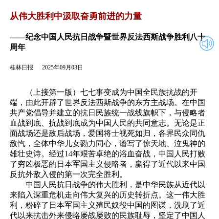
2025年09月03日
返回
从伟大胜利中汲取奋勇前进的力量
——纪念中国人民抗日战争暨世界反法西斯战争胜利八十
周年
桂林日报
2025年09月03日
（上接第一版）七七事变成为中国全民族抗战的开
端，由此开辟了世界反法西斯战争的东方主战场。在中国
共产党倡导并建立的抗日民族统一战线旗帜下，与侵略者
血战到底、抗战到底成为中国人民的共同意志。无论是正
面战场还是敌后战场，爱国将士视死如归，各界民众同仇
敌忾，全体中华儿女勠力同心，谱写了惊天地、泣鬼神的
雄壮史诗。经过14年艰苦卓绝的浴血奋战，中国人民打败
了穷凶极恶的日本军国主义侵略者，赢得了近代以来中国
反抗外敌入侵的第一次完全胜利。
中国人民抗日战争的伟大胜利，是中华民族从近代以
来陷入深重危机走向伟大复兴的历史转折点。这一伟大胜
利，粉碎了日本军国主义殖民奴役中国的图谋，洗刷了近
代以来抗击外来侵略屡战屡败的民族耻辱，坚定了中国人