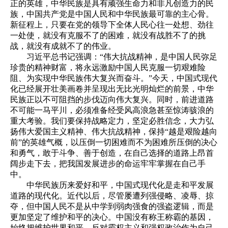
正的英雄，中华民族是具有顽强生命力和非凡创造力的民
族，中国共产党是中国人民和中华民族最可靠的主心骨。
新征程上，只要在党的领导下全体人民心往一处想、劲往
一处使，就没有克服不了的困难，就没有战胜不了的挑
战，就没有成就不了的伟业。
习近平总书记强调：“伟大抗战精神，是中国人民弥足
珍贵的精神财富，将永远激励中国人民克服一切艰难险
阻、为实现中华民族伟大复兴而奋斗。”今天，中国式现代
化已经展开壮美画卷并呈现出无比光明灿烂的前景，中华
民族正以不可阻挡的步伐迈向伟大复兴。同时，前进道路
不可能一马平川，必须准备经受风高浪急甚至惊涛骇浪的
重大考验。我们要保持战略定力，坚定必胜信念，大力弘
扬伟大爱国主义精神、伟大抗战精神，保持“越是艰险越向
前”的英雄气概，以压倒一切困难而不为困难所压倒的决心
和勇气，敢于斗争、善于创造，在自己选择的道路上昂首
阔步走下去，把我国发展进步的命运牢牢掌握在自己手
中。
中华民族历来爱好和平，中国式现代化是走和平发展
道路的现代化。近代以后，尽管屡遭列强侵略、凌辱、掠
夺，但中国人民不是从中学到弱肉强食的强盗逻辑，而是
更加坚定了维护和平的决心。中国没有称王称霸的基因，
始终把维护世界和平、反对霸权主义和强权政治作为自己