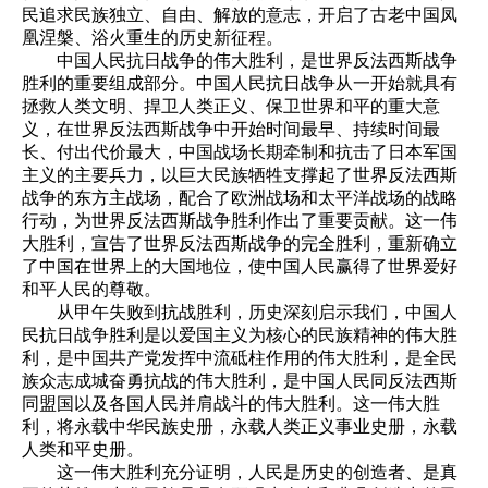
民追求民族独立、自由、解放的意志，开启了古老中国凤
凰涅槃、浴火重生的历史新征程。
中国人民抗日战争的伟大胜利，是世界反法西斯战争
胜利的重要组成部分。中国人民抗日战争从一开始就具有
拯救人类文明、捍卫人类正义、保卫世界和平的重大意
义，在世界反法西斯战争中开始时间最早、持续时间最
长、付出代价最大，中国战场长期牵制和抗击了日本军国
主义的主要兵力，以巨大民族牺牲支撑起了世界反法西斯
战争的东方主战场，配合了欧洲战场和太平洋战场的战略
行动，为世界反法西斯战争胜利作出了重要贡献。这一伟
大胜利，宣告了世界反法西斯战争的完全胜利，重新确立
了中国在世界上的大国地位，使中国人民赢得了世界爱好
和平人民的尊敬。
从甲午失败到抗战胜利，历史深刻启示我们，中国人
民抗日战争胜利是以爱国主义为核心的民族精神的伟大胜
利，是中国共产党发挥中流砥柱作用的伟大胜利，是全民
族众志成城奋勇抗战的伟大胜利，是中国人民同反法西斯
同盟国以及各国人民并肩战斗的伟大胜利。这一伟大胜
利，将永载中华民族史册，永载人类正义事业史册，永载
人类和平史册。
这一伟大胜利充分证明，人民是历史的创造者、是真