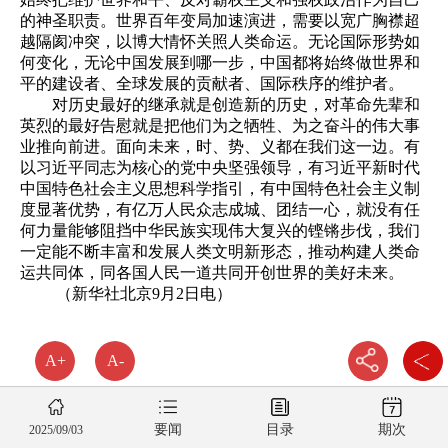
的神圣职责。世界百年变局加速演进，需要以宽广胸襟超
越隔阂冲突，以博大情怀关照人类命运。无论国际形势如
何变化，无论中国发展到哪一步，中国都将始终做世界和
平的建设者、全球发展的贡献者、国际秩序的维护者。
对历史最好的继承就是创造新的历史，对革命先辈和
英烈的最好告慰就是把他们为之牺牲、为之奋斗的伟大事
业推向前进。面向未来，时、势、义都在我们这一边。有
以习近平同志为核心的党中央坚强领导，有习近平新时代
中国特色社会主义思想科学指引，有中国特色社会主义制
度显著优势，有亿万人民众志成城、团结一心，就没有任
何力量能够阻挡中华民族实现伟大复兴的铿锵步伐，我们
一定能不断丰富和发展人类文明新形态，推动构建人类命
运共同体，同各国人民一道共同开创世界的美好未来。
（新华社北京9月2日电）
A+
A-
要闻
目录
期次
2025/09/03