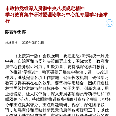
2025年08月01日
返回
市政协党组深入贯彻中央八项规定精神
学习教育集中研讨暨理论学习中心组专题学习会举
行
陈丽华出席
桂林日报
2025年08月01日
（上接第一版）会议强调，要把思想和行动统一到党
中央、自治区和市委的决策部署上来，围绕党委、政府发
展中心任务献计出力，汇聚力量。要持续深化学习教育，
一体推进“学查改”，动真碰硬开展集中整治，进一步改进
作风，继续完善各项工作措施，健全长效机制，确保学习
教育取得实实在在的效果。要坚持学用结合，围绕打造桂
林世界级旅游城市的目标任务，实干为要、创新为魂，用
业绩说话、让人民评价，深入开展各项委员专项行动和“双
联双创”活动，持续跟踪推进服务招商引资各个项目；抓好
今年重点提案督办、重点课题调研、视察，深化团结联
谊，加强宣传和反映社情民意信息等各项履职工作，以优
良作风为助力完成市委、市政府全年目标任务作出新的贡