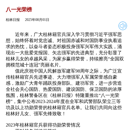
2025年08月01日
返回
八一光荣榜
桂林日报
2025年08月01日
近年来，广大桂林籍官兵深入学习贯彻习近平强军思
想，始终怀着对党忠诚、对祖国赤诚和对国防事业执着追
求的热忱，以奋斗者姿态积极投身强军兴军伟大实践，涌
现出一大批爱党报国、矢志强军的先进典型，充分彰显了
桂林儿女的卓越风采，为家乡赢得荣誉，持续擦亮“全国双
拥模范城十连冠”亮丽名片。
值此庆祝中国人民解放军建军98周年之际，为广泛宣
传桂林籍官兵先进事迹、大力增强军人军属荣誉感自豪
感，激励广大青年踊跃投身部队、建功军营，进一步营造
全社会关心国防、热爱国防、建设国防、保卫国防的浓厚
氛围，桂林警备区在《桂林日报》特隆重推出“八一光荣
榜”，集中公布2023-2024年度在全军和武警部队荣立三等
功及以上功勋荣誉的桂林籍官兵名单。让我们共同向这些
桂林好儿女、强军先锋致敬！
2023年桂林籍官兵获得功勋荣誉情况