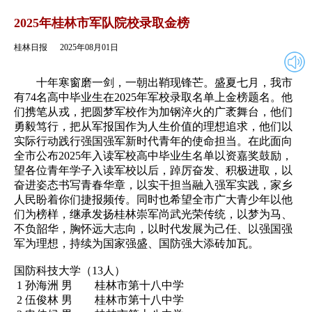
2025年08月01日
返回
2025年桂林市军队院校录取金榜
桂林日报
2025年08月01日
十年寒窗磨一剑，一朝出鞘现锋芒。盛夏七月，我市
有74名高中毕业生在2025年军校录取名单上金榜题名。他
们携笔从戎，把圆梦军校作为加钢淬火的广袤舞台，他们
勇毅笃行，把从军报国作为人生价值的理想追求，他们以
实际行动践行强国强军新时代青年的使命担当。在此面向
全市公布2025年入读军校高中毕业生名单以资嘉奖鼓励，
望各位青年学子入读军校以后，踔厉奋发、积极进取，以
奋进姿态书写青春华章，以实干担当融入强军实践，家乡
人民盼着你们捷报频传。同时也希望全市广大青少年以他
们为榜样，继承发扬桂林崇军尚武光荣传统，以梦为马、
不负韶华，胸怀远大志向，以时代发展为己任、以强国强
军为理想，持续为国家强盛、国防强大添砖加瓦。
国防科技大学（13人）
1 孙海洲 男 桂林市第十八中学
2 伍俊林 男 桂林市第十八中学