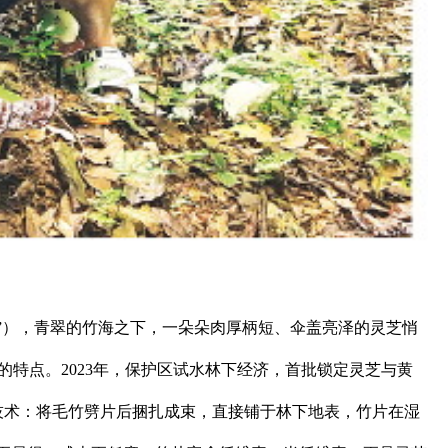
”），青翠的竹海之下，一朵朵肉厚柄短、伞盖亮泽的灵芝悄
特点。2023年，保护区试水林下经济，首批锁定灵芝与黄
术：将毛竹劈片后捆扎成束，直接铺于林下地表，竹片在湿