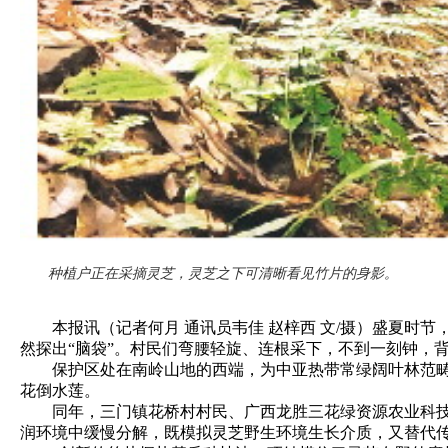
种植户正在采摘灵芝，灵芝之下可清晰看见竹片的身影。
本报讯（记者何月 通讯员韦佳 赵梓西 文/摄）盛夏时节
然探出“脑袋”。村民们弯腰轻旋、连根采下，不到一刻钟，
保护区处在南岭山地的西端，为中亚热带常绿阔叶林范畴，森
花倒水莲。
同年，三门镇花桥村村民、广西龙胜三花绿资源农业科技有
润环境中缓慢分解，既模拟灵芝野生环境生长介质，又替代传