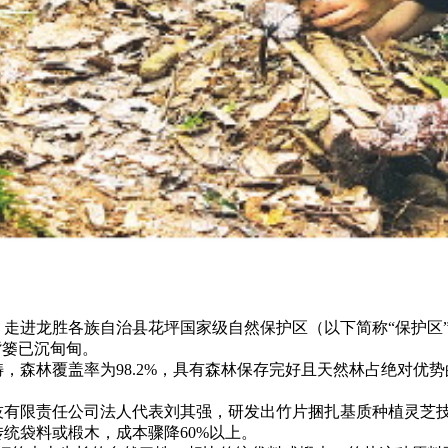
，走进龙胜各族自治县花坪国家级自然保护区（以下简称“保护区
背篓已沉甸甸。
林覆盖率为98.2%，具有森林保存完好且天然林占绝对优势的
限责任公司法人代表刘其强，研发出竹片捆扎基质种植灵芝技
统袋料或椴木，成本骤降60%以上。