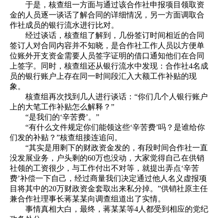
于是，核查组一方面与通过该合作社申报项目领取资
金的人员逐一谈话了解合同的详细情况，另一方面调取合
作社成员的银行流水进行比对。
经过谈话，核查组了解到，几份签订时间相近的合同
签订人对合同内容并不知晓，是合作社工作人员以方便单
位账外开支资金需要人员签字证明的借口通知他们在合同
上签字。同时，核查组还从银行流水中发现：合作社4名成
员的银行账户上存在同一时间段汇入大额工作补贴的现
象。
核查组再次找到几人进行谈话：“你们几个人银行账户
上的大笔工作补贴怎么解释？”
“是我们的‘辛苦费’。”
“有什么文件规定你们能领这些‘辛苦费’吗？是谁给你
们发的补贴？”核查组接连追问。
“其实是用剩下的财政资金发的，有段时间合作社一直
没发展业务，户头剩的60万也没动，大家觉得自己在供销
社领的工资很少，与工作付出不对等，就提出弄点‘辛苦
费’补偿一下自己，经过商量我们决定通过他人名义虚报项
目将其中的20万财政资金套取出来私分掉。”供销社原主任
兼合作社理事长蒋某某向调查组道出了实情。
事情真相大白，最终，蒋某某等4人都受到相应的党纪