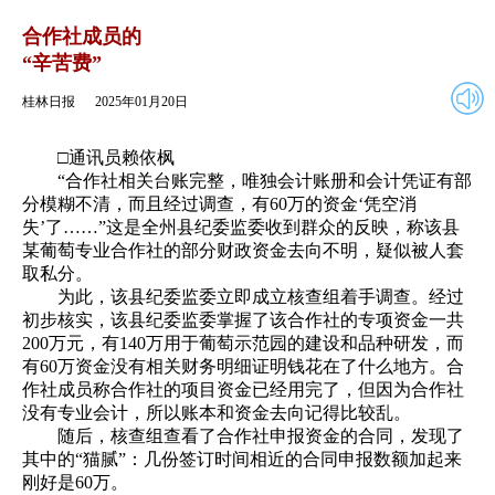
2025年01月20日
返回
合作社成员的
“辛苦费”
桂林日报
2025年01月20日
□通讯员赖依枫
“合作社相关台账完整，唯独会计账册和会计凭证有部
分模糊不清，而且经过调查，有60万的资金‘凭空消
失’了……”这是全州县纪委监委收到群众的反映，称该县
某葡萄专业合作社的部分财政资金去向不明，疑似被人套
取私分。
为此，该县纪委监委立即成立核查组着手调查。经过
初步核实，该县纪委监委掌握了该合作社的专项资金一共
200万元，有140万用于葡萄示范园的建设和品种研发，而
有60万资金没有相关财务明细证明钱花在了什么地方。合
作社成员称合作社的项目资金已经用完了，但因为合作社
没有专业会计，所以账本和资金去向记得比较乱。
随后，核查组查看了合作社申报资金的合同，发现了
其中的“猫腻”：几份签订时间相近的合同申报数额加起来
刚好是60万。